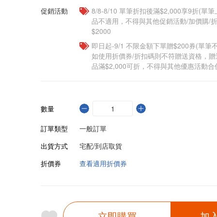
促銷活動
8/8-8/10 單筆折扣後滿$2,000享9折(單
品不適用，不得與其他促銷活動/加價購/折
$2000
即日起-9/1 不限金額下單贈$200券(單
如使用折價券/折扣碼則不符贈送資格，
品滿$2,000可折，不得與其他優惠活動合
數量
訂單類型
一般訂單
出貨方式
宅配/到店取貨
折價券
查看適用折價券
立即購買
加