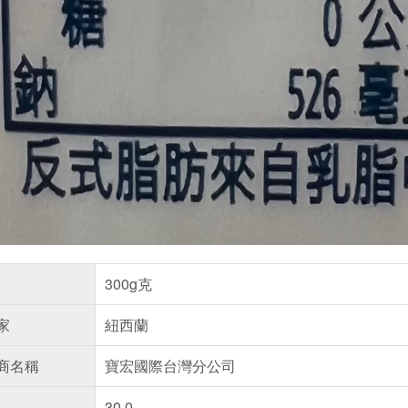
300g克
家
紐西蘭
商名稱
寶宏國際台灣分公司
30.0