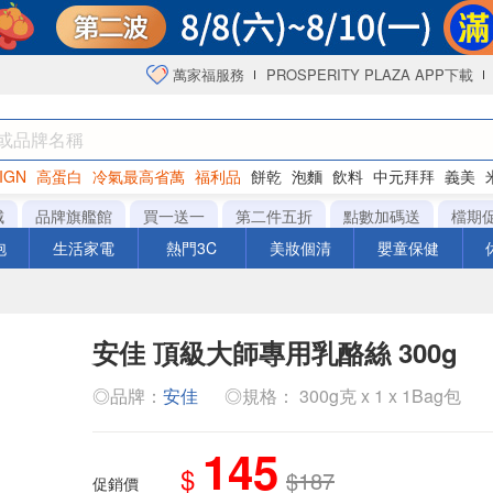
萬家福服務
PROSPERITY PLAZA APP下載
IGN
高蛋白
冷氣最高省萬
福利品
餅乾
泡麵
飲料
中元拜拜
義美
海苔
城
品牌旗艦館
買一送一
第二件五折
點數加碼送
檔期
泡
生活家電
熱門3C
美妝個清
嬰童保健
安佳 頂級大師專用乳酪絲 300g
◎品牌：
安佳
◎規格： 300g克 x 1 x 1Bag包
145
$
$187
促銷價