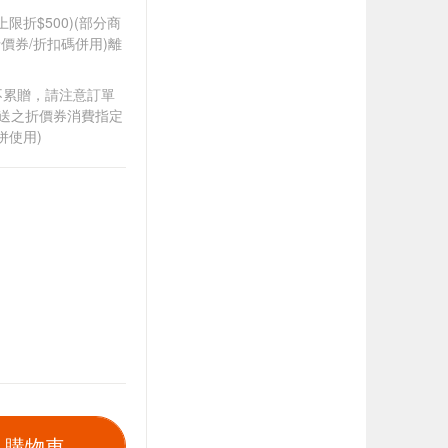
筆上限折$500)(部分商
價券/折扣碼併用)離
筆不累贈，請注意訂單
贈送之折價券消費指定
併使用)
入購物車