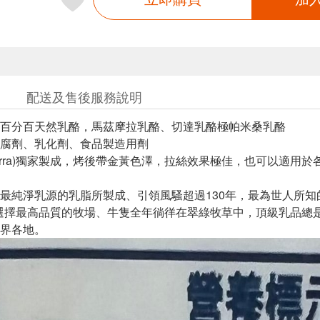
配送及售後服務說明
百分百天然乳酪，馬茲摩拉乳酪、切達乳酪極帕米桑乳酪
腐劑、乳化劑、食品製造用劑
nterra)獨家製成，烤後帶金黃色澤，拉絲效果極佳，也可以適
最純淨乳源的乳脂所製成、引領風騷超過130年，最為世人所知
erra)選擇最高品質的牧場、牛隻全年徜徉在翠綠牧草中，頂級乳
界各地。