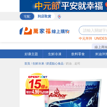
宅配
到店取貨
中元拜拜
UNIDES
巧克力
罐頭
咖啡
線上商
好康主題
生鮮冷凍
飲料零食
米油沖
首頁
/ 生鮮冷凍
/ 奶蛋點心食品
/ 奶油．起司