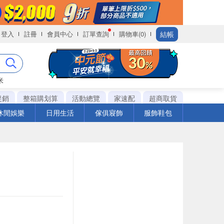
結帳
登入
註冊
會員中心
訂單查詢
購物車(0)
米
促銷
整箱購划算
活動總覽
家速配
超商取貨
休閒娛樂
日用生活
傢俱寢飾
服飾鞋包