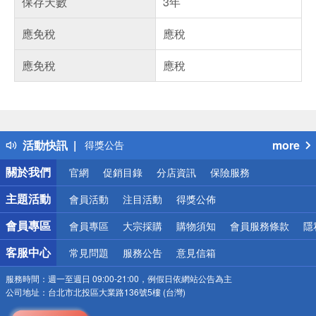
保存天數
3年
應免稅
應稅
應免稅
應稅
偏遠地區配送
詐騙網頁！請小心！
得獎公告
活動快訊
more
熱門話題
銀行優惠
關於我們
官網
促銷目錄
分店資訊
保險服務
偏遠地區配送
詐騙網頁！請小心！
主題活動
會員活動
注目活動
得獎公佈
會員專區
會員專區
大宗採購
購物須知
會員服務條款
隱
客服中心
常見問題
服務公告
意見信箱
服務時間：
週一至週日 09:00-21:00，例假日依網站公告為主
公司地址：
台北市北投區大業路136號5樓 (台灣)