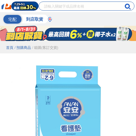
宅配
到店取貨
首頁
/ 預購商品
/ 箱購(客訂交貨)