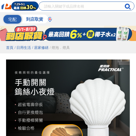
宅配
到店取貨
首頁
/ 日用生活
/ 居家修繕
/ 燈泡．燈具