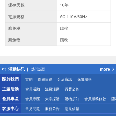
保存天數
10年
電源規格
AC 110V/60Hz
應免稅
應稅
應免稅
應稅
偏遠地區配送
詐騙網頁！請小心！
得獎公告
活動快訊
more
熱門話題
銀行優惠
關於我們
官網
促銷目錄
分店資訊
保險服務
偏遠地區配送
詐騙網頁！請小心！
主題活動
會員活動
注目活動
得獎公佈
會員專區
會員專區
大宗採購
購物須知
會員服務條款
隱
客服中心
常見問題
服務公告
意見信箱