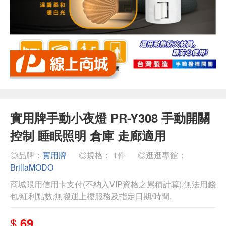
實用牌手動小夜燈 PR-Y308 手動開關
控制 睡眠照明 倉庫 走廊適用
◎品牌：
實用牌
◎規格： 1件
◎逛逛專館：
BrillaMODO
商城限用信用卡支付(不納入VIP資格之累積計算),無法用錢
包/紅利點數,無搬運上樓服務及指定日期/時間.
$
69