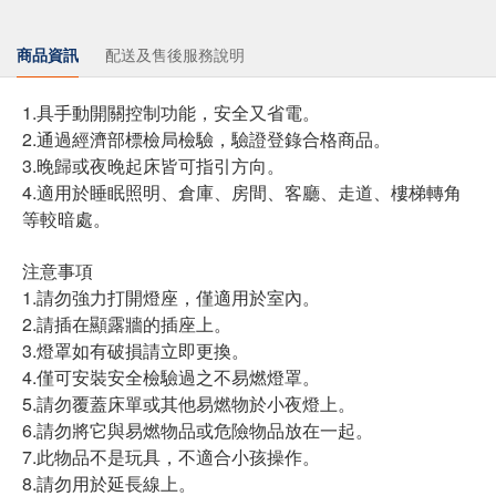
商品資訊
配送及售後服務說明
1.具手動開關控制功能，安全又省電。
2.通過經濟部標檢局檢驗，驗證登錄合格商品。
3.晚歸或夜晚起床皆可指引方向。
4.適用於睡眠照明、倉庫、房間、客廳、走道、樓梯轉角
等較暗處。
注意事項
1.請勿強力打開燈座，僅適用於室內。
2.請插在顯露牆的插座上。
3.燈罩如有破損請立即更換。
4.僅可安裝安全檢驗過之不易燃燈罩。
5.請勿覆蓋床單或其他易燃物於小夜燈上。
6.請勿將它與易燃物品或危險物品放在一起。
7.此物品不是玩具，不適合小孩操作。
8.請勿用於延長線上。