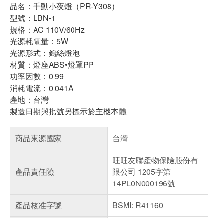
品名：手動小夜燈（PR-Y308）
型號：LBN-1
規格：AC 110V/60Hz
光源耗電量：5W
光源形式：鎢絲燈泡
材質：燈座ABS•燈罩PP
功率因數：0.99
消耗電流：0.041A
產地：台灣
製造日期與批號另標示於主機本體
商品來源國家
台灣
旺旺友聯產物保險股份有
產品責任險
限公司 1205字第
14PL0N000196號
產品核准字號
BSMI: R41160