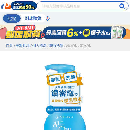
宅配
到店取貨
首頁
/ 美妝個清
/ 個人清潔
/ 卸妝洗顏
/ 洗面乳．卸妝乳