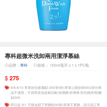
專科超微米洗卸兩用潔淨慕絲
◎品牌：
專科
◎規格： 150ml毫升 x 1 x 1PC瓶
$
275
8/8-8/10 單筆折扣後滿$2,000享9折(單筆上限折$500)(部分商
品不適用，不得與其他促銷活動/加價購/折價券/折扣碼併用)離
$2000
即日起-9/1 不限金額下單贈$200券(單筆不累贈，請注意訂單