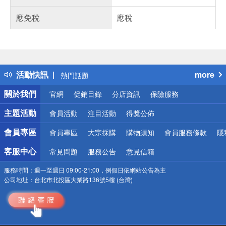
應免稅
應稅
偏遠地區配送
詐騙網頁！請小心！
得獎公告
活動快訊
more
熱門話題
銀行優惠
關於我們
官網
促銷目錄
分店資訊
保險服務
偏遠地區配送
詐騙網頁！請小心！
主題活動
會員活動
注目活動
得獎公佈
會員專區
會員專區
大宗採購
購物須知
會員服務條款
隱
客服中心
常見問題
服務公告
意見信箱
服務時間：
週一至週日 09:00-21:00，例假日依網站公告為主
公司地址：
台北市北投區大業路136號5樓 (台灣)