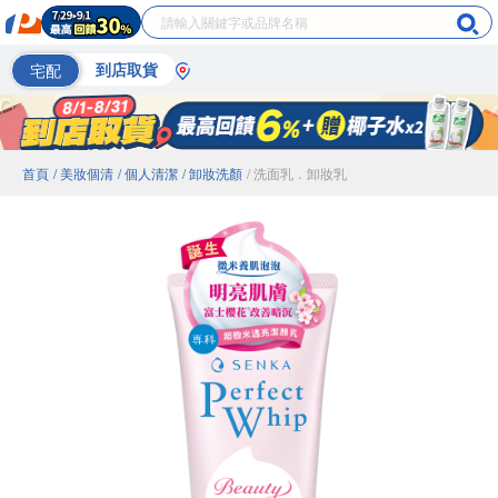
宅配
到店取貨
首頁
/ 美妝個清
/ 個人清潔
/ 卸妝洗顏
/ 洗面乳．卸妝乳