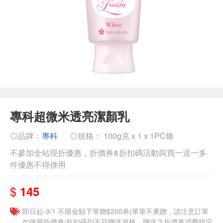
專科超微米透亮潔顏乳
◎品牌：
專科
◎規格： 100g克 x 1 x 1PC條
不參加全站現折優惠，折價券&折扣碼活動與買一送一多
件優惠不得併用
$
145
即日起-9/1 不限金額下單贈$200券(單筆不累贈，請注意訂單
如使用折價券/折扣碼則不符贈送資格，贈送之折價券消費指定