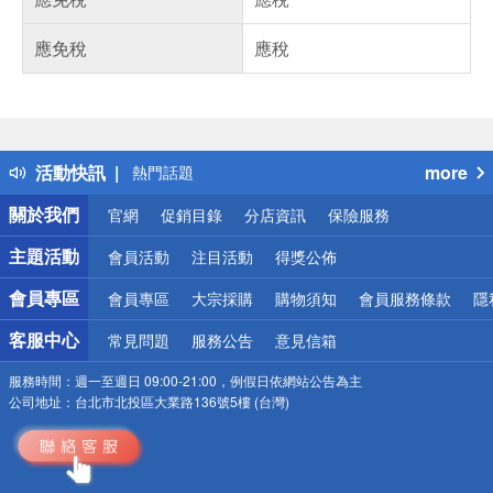
應免稅
應稅
偏遠地區配送
詐騙網頁！請小心！
得獎公告
活動快訊
more
熱門話題
銀行優惠
關於我們
官網
促銷目錄
分店資訊
保險服務
偏遠地區配送
詐騙網頁！請小心！
主題活動
會員活動
注目活動
得獎公佈
會員專區
會員專區
大宗採購
購物須知
會員服務條款
隱
客服中心
常見問題
服務公告
意見信箱
服務時間：
週一至週日 09:00-21:00，例假日依網站公告為主
公司地址：
台北市北投區大業路136號5樓 (台灣)