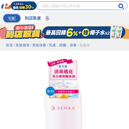
宅配
到店取貨
首頁
/ 美妝個清
/ 美妝保養
/ 乳液．防曬．保養
/ 化妝水