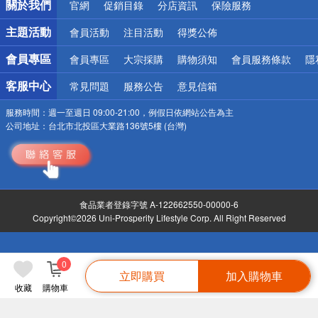
關於我們
官網
促銷目錄
分店資訊
保險服務
銀行優惠
偏遠地區配送
主題活動
會員活動
注目活動
得獎公佈
詐騙網頁！請小心！
會員專區
會員專區
大宗採購
購物須知
會員服務條款
隱
客服中心
常見問題
服務公告
意見信箱
服務時間：
週一至週日 09:00-21:00，例假日依網站公告為主
公司地址：
台北市北投區大業路136號5樓 (台灣)
食品業者登錄字號 A-122662550-00000-6
Copyright©2026 Uni-Prosperity Lifestyle Corp. All Right Reserved
0
立即購買
加入購物車
收藏
購物車