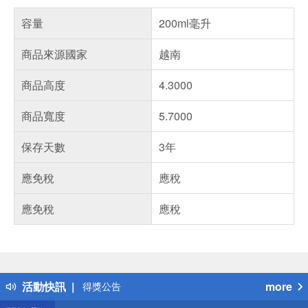
容量
200ml毫升
商品來源國家
越南
商品高度
4.3000
商品寬度
5.7000
保存天數
3年
應免稅
應稅
應免稅
應稅
偏遠地區配送
詐騙網頁！請小心！
活動快訊
more
得獎公告
熱門話題