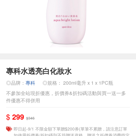
專科水透亮白化妝水
◎品牌：
專科
◎規格： 200ml毫升 x 1 x 1PC瓶
不參加全站現折優惠，折價券&折扣碼活動與買一送一多
件優惠不得併用
$
299
$346
即日起-9/1 不限金額下單贈$200券(單筆不累贈，請注意訂單
如使用折價券/折扣碼則不符贈送資格，贈送之折價券消費指定