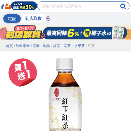
宅配
到店取貨
首頁
/ 飲料零食
/ 茶飲．咖啡
/ 紅茶．花茶．水果茶
/ 紅茶