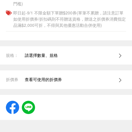
門檻)
即日起-9/1 不限金額下單贈$200券(單筆不累贈，請注意訂單
如使用折價券/折扣碼則不符贈送資格，贈送之折價券消費指定
品滿$2,000可折，不得與其他優惠活動合併使用)
規格：
請選擇數量、規格
折價券
查看可使用的折價券