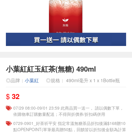
小葉紅紅玉紅茶(無糖) 490ml
◎品牌：
小葉紅
◎規格： 490ml毫升 x 1 x 1Bottle瓶
$
32
07/29 08:00-09/01 23:59 此商品買一送一， 請以偶數下單，
依購物車訂購數量配送；不得與折價券/折扣碼併用
​​0729-0901_好茶祈平安 指定常溫無糖茶品折扣後滿$168贈10
點OPENPOINT(單筆最高贈50點，回饋皆以折扣後金額為計算