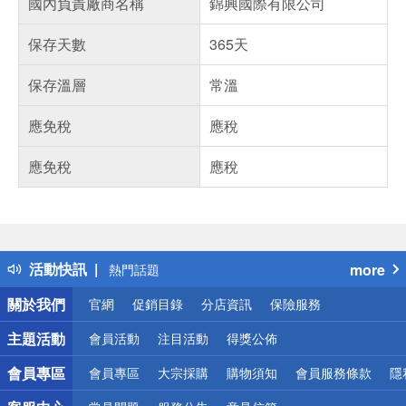
國內負責廠商名稱
錦興國際有限公司
保存天數
365天
保存溫層
常溫
應免稅
應稅
應免稅
應稅
偏遠地區配送
詐騙網頁！請小心！
得獎公告
活動快訊
more
熱門話題
銀行優惠
關於我們
官網
促銷目錄
分店資訊
保險服務
偏遠地區配送
詐騙網頁！請小心！
主題活動
會員活動
注目活動
得獎公佈
會員專區
會員專區
大宗採購
購物須知
會員服務條款
隱