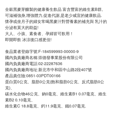
全穀黑麥芽釀製的健康養生飲品 富含豐富的維生素B群,
可滋補強身,增強體力,促進代謝,是老少咸宜的健康飲品.
懷孕或坐月子的婦女常喝黑麥汁對營養素的補充與 乳汁的
分泌有莫大的助益!
大人、小孩、素食者、孕婦皆可飲用！
即開即飲 冰涼後口感更佳!
食品業者登錄字號:F-184599993-00000-9
國內負責廠商名稱:崇德發事業股份有限公司
國內負責廠商電話:02-22287636
國內負責廠商地址:新北市中和區中山路2段407號
產品責任險:0851-03PDT00166
蛋白質0公克、脂肪0公克(飽和脂肪0公克、反式脂肪0公
克)、
碳水化合物46公克、鈉0毫克、維生素B1 0.07毫克、維生
素B2 0.10毫克、
維生素C 18.8毫克、鈣11.9毫克、鐵0.07毫克.