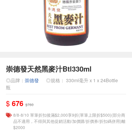
崇德發天然黑麥汁Btl330ml
◎品牌：
崇德發
◎規格： 330ml毫升 x 1 x 24Bottle
瓶
$
676
$760
8/8-8/10 單筆折扣後滿$2,000享9折(單筆上限折$500)(部分商
品不適用，不得與其他促銷活動/加價購/折價券/折扣碼併用)離
$2000