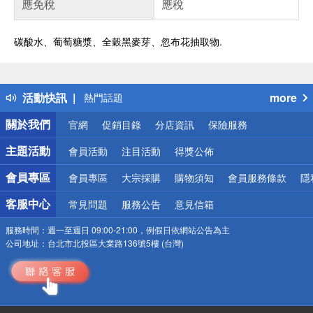
應免稅
應稅
碳酸水、葡萄糖漿、全穀黑麥芽、忽布花抽取物.
偏遠地區配送
詐騙網頁！請小心！
得獎公告
活動快訊
more
熱門話題
銀行優惠
關於我們
官網
促銷目錄
分店資訊
保險服務
偏遠地區配送
詐騙網頁！請小心！
主題活動
會員活動
注目活動
得獎公佈
會員專區
會員專區
大宗採購
購物須知
會員服務條款
隱
客服中心
常見問題
服務公告
意見信箱
服務時間：
週一至週日 09:00-21:00，例假日依網站公告為主
公司地址：
台北市北投區大業路136號5樓 (台灣)