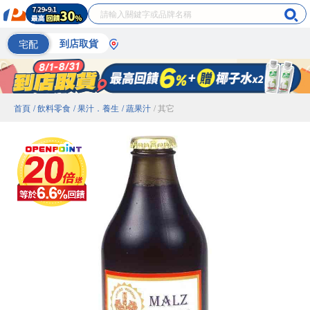
宅配
到店取貨
首頁
/ 飲料零食
/ 果汁．養生
/ 蔬果汁
/ 其它