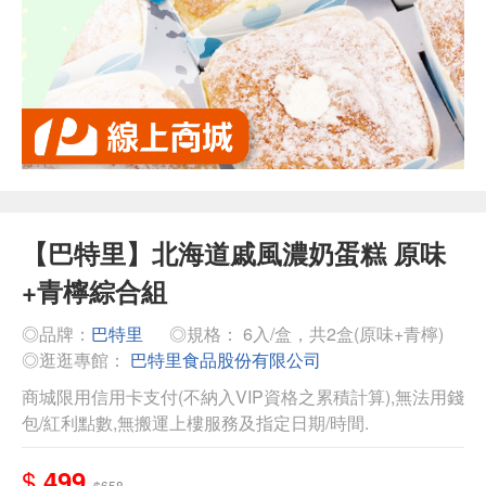
【巴特里】北海道戚風濃奶蛋糕 原味
+青檸綜合組
◎品牌：
巴特里
◎規格： 6入/盒，共2盒(原味+青檸)
◎逛逛專館：
巴特里食品股份有限公司
商城限用信用卡支付(不納入VIP資格之累積計算),無法用錢
包/紅利點數,無搬運上樓服務及指定日期/時間.
$
499
$658