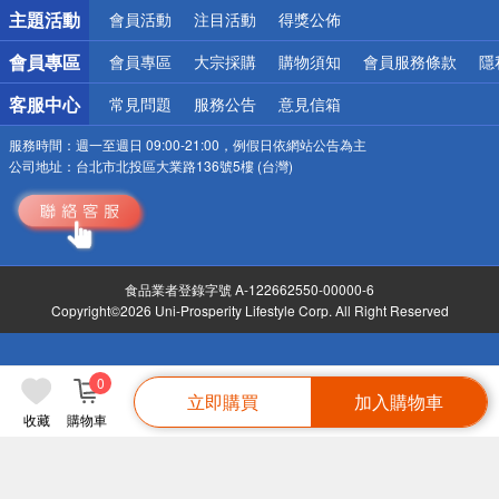
詐騙網頁！請小心！
主題活動
會員活動
注目活動
得獎公佈
會員專區
會員專區
大宗採購
購物須知
會員服務條款
隱
客服中心
常見問題
服務公告
意見信箱
服務時間：
週一至週日 09:00-21:00，例假日依網站公告為主
公司地址：
台北市北投區大業路136號5樓 (台灣)
食品業者登錄字號 A-122662550-00000-6
Copyright©2026 Uni-Prosperity Lifestyle Corp. All Right Reserved
0
立即購買
加入購物車
收藏
購物車