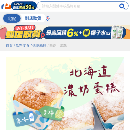
宅配
到店取貨
首頁
/ 飲料零食
/ 烘培糕餅
/ 西點．蛋糕