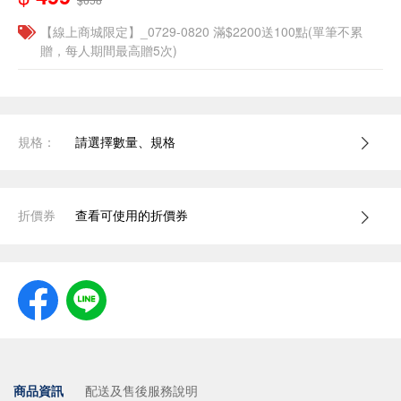
【線上商城限定】_0729-0820 滿$2200送100點(單筆不累
贈，每人期間最高贈5次)
規格：
請選擇數量、規格
折價券
查看可使用的折價券
商品資訊
配送及售後服務說明