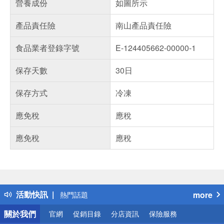
營養成份
如圖所示
產品責任險
南山產品責任險
食品業者登錄字號
E-124405662-00000-1
保存天數
30日
保存方式
冷凍
應免稅
應稅
應免稅
應稅
偏遠地區配送
詐騙網頁！請小心！
得獎公告
活動快訊
more
熱門話題
銀行優惠
關於我們
官網
促銷目錄
分店資訊
保險服務
偏遠地區配送