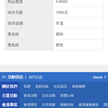
商品寬度
5.6000
保存天數
1080天
保存溫層
常溫
應免稅
應稅
應免稅
應稅
偏遠地區配送
詐騙網頁！請小心！
得獎公告
活動快訊
more
熱門話題
銀行優惠
關於我們
官網
促銷目錄
分店資訊
保險服務
偏遠地區配送
詐騙網頁！請小心！
主題活動
會員活動
注目活動
得獎公佈
會員專區
會員專區
大宗採購
購物須知
會員服務條款
隱