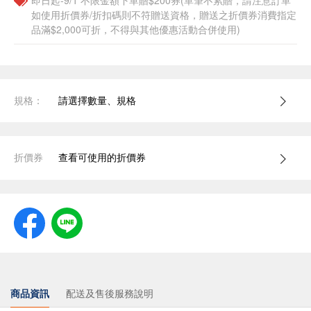
即日起-9/1 不限金額下單贈$200券(單筆不累贈，請注意訂單
如使用折價券/折扣碼則不符贈送資格，贈送之折價券消費指定
品滿$2,000可折，不得與其他優惠活動合併使用)
規格：
請選擇數量、規格
折價券
查看可使用的折價券
商品資訊
配送及售後服務說明