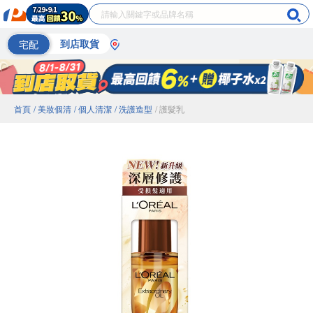
宅配
到店取貨
首頁
/ 美妝個清
/ 個人清潔
/ 洗護造型
/ 護髮乳