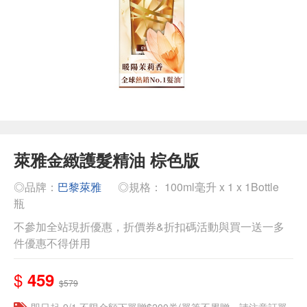
萊雅金緻護髮精油 棕色版
◎品牌：
巴黎萊雅
◎規格： 100ml毫升 x 1 x 1Bottle
瓶
不參加全站現折優惠，折價券&折扣碼活動與買一送一多
件優惠不得併用
$
459
$579