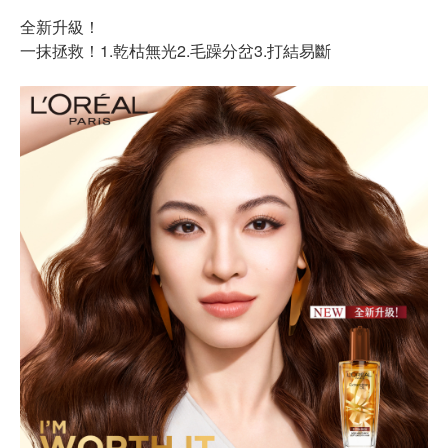
全新升級！
一抹拯救！1.乾枯無光2.毛躁分岔3.打結易斷