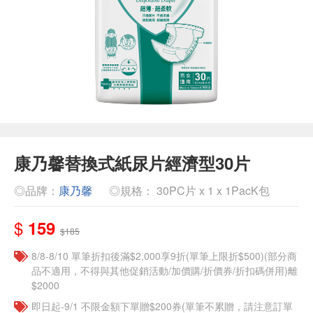
康乃馨替換式紙尿片經濟型30片
◎品牌：
康乃馨
◎規格： 30PC片 x 1 x 1PacK包
$
159
$185
8/8-8/10 單筆折扣後滿$2,000享9折(單筆上限折$500)(部分商
品不適用，不得與其他促銷活動/加價購/折價券/折扣碼併用)離
$2000
即日起-9/1 不限金額下單贈$200券(單筆不累贈，請注意訂單