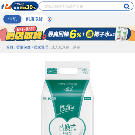
宅配
到店取貨
首頁
/ 嬰童保健
/ 居家護理
/ 成人紙尿褲．尿墊