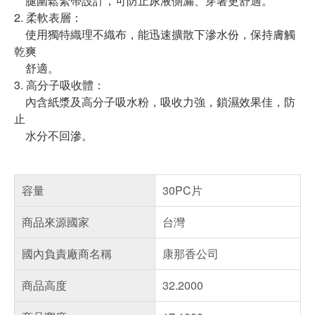
腿圍鬆緊帶設計，可防止尿液側漏、穿著更舒適。
2. 柔軟表層：
使用獨特織理不織布，能迅速擴散下滲水份，保持膚觸
乾爽
舒適。
3. 高分子吸收體：
內含紙漿及高分子吸水粉，吸收力強，鎖濕效果佳，防
止
水分不回滲。
容量
30PC片
商品來源國家
台灣
國內負責廠商名稱
康那香公司
商品高度
32.2000