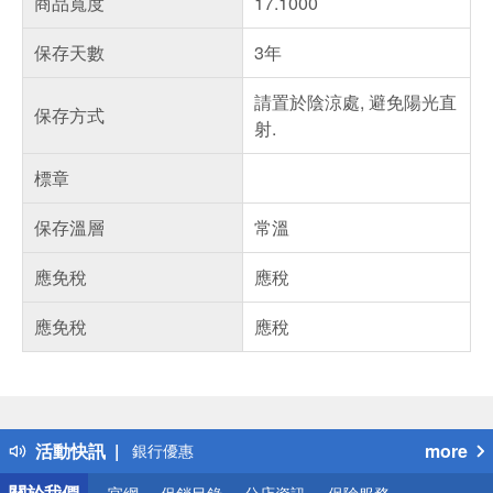
商品寬度
17.1000
保存天數
3年
請置於陰涼處, 避免陽光直
保存方式
射.
標章
保存溫層
常溫
應免稅
應稅
應免稅
應稅
偏遠地區配送
詐騙網頁！請小心！
得獎公告
熱門話題
活動快訊
more
銀行優惠
偏遠地區配送
關於我們
官網
促銷目錄
分店資訊
保險服務