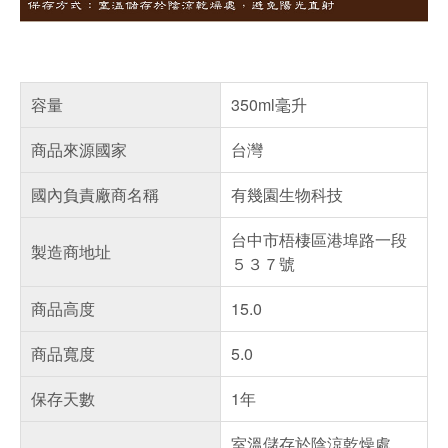
容量
350ml毫升
商品來源國家
台灣
國內負責廠商名稱
有幾園生物科技
台中市梧棲區港埠路一段
製造商地址
５３７號
商品高度
15.0
商品寬度
5.0
保存天數
1年
室溫儲存於陰涼乾燥處，