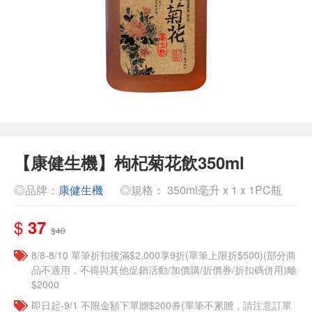
【康健生機】枸杞菊花飲350ml
◎品牌：
康健生機
◎規格： 350ml毫升 x 1 x 1PC瓶
$
37
$40
8/8-8/10 單筆折扣後滿$2,000享9折(單筆上限折$500)(部分商
品不適用，不得與其他促銷活動/加價購/折價券/折扣碼併用)離
$2000
即日起-9/1 不限金額下單贈$200券(單筆不累贈，請注意訂單