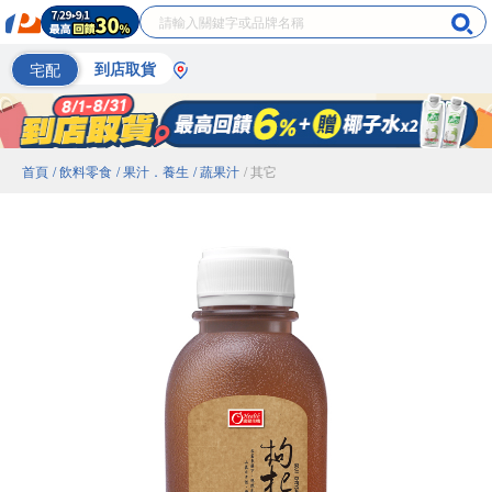
宅配
到店取貨
首頁
/ 飲料零食
/ 果汁．養生
/ 蔬果汁
/ 其它