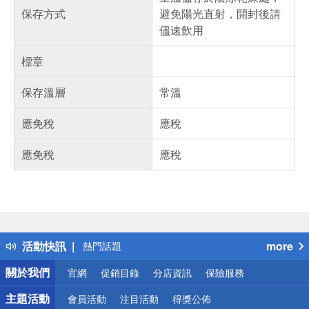
保存方式
避免陽光直射，開封後請
儘速飲用
標章
保存溫層
常溫
應免稅
應稅
應免稅
應稅
偏遠地區配送
詐騙網頁！請小心！
得獎公告
活動快訊
more
熱門話題
銀行優惠
關於我們
官網
促銷目錄
分店資訊
保險服務
偏遠地區配送
詐騙網頁！請小心！
主題活動
會員活動
注目活動
得獎公佈