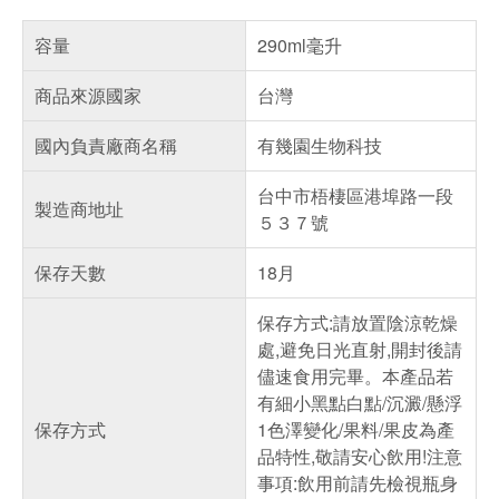
容量
290ml毫升
商品來源國家
台灣
國內負責廠商名稱
有幾園生物科技
台中市梧棲區港埠路一段
製造商地址
５３７號
保存天數
18月
保存方式:請放置陰涼乾燥
處,避免日光直射,開封後請
儘速食用完畢。本產品若
有細小黑點白點/沉澱/懸浮
保存方式
1色澤變化/果料/果皮為產
品特性,敬請安心飲用!注意
事項:飲用前請先檢視瓶身