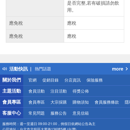
是否完整,若有破損請勿飲
用。
應免稅
應稅
應免稅
應稅
偏遠地區配送
詐騙網頁！請小心！
得獎公告
活動快訊
more
熱門話題
銀行優惠
關於我們
官網
促銷目錄
分店資訊
保險服務
偏遠地區配送
詐騙網頁！請小心！
主題活動
會員活動
注目活動
得獎公佈
會員專區
會員專區
大宗採購
購物須知
會員服務條款
隱
客服中心
常見問題
服務公告
意見信箱
服務時間：
週一至週日 09:00-21:00，例假日依網站公告為主
公司地址：
台北市北投區大業路136號5樓 (台灣)