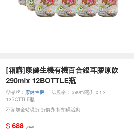
[箱購]康健生機有機百合銀耳膠原飲
290mlx 12BOTTLE瓶
◎品牌：
康健生機
◎規格： 290ml毫升 x 1 x
12BOTTLE瓶
不參加全站現折.折價券.折扣碼活動
$
688
$840