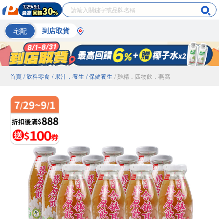
宅配
到店取貨
首頁
/ 飲料零食
/ 果汁．養生
/ 保健養生
/ 雞精．四物飲．燕窩