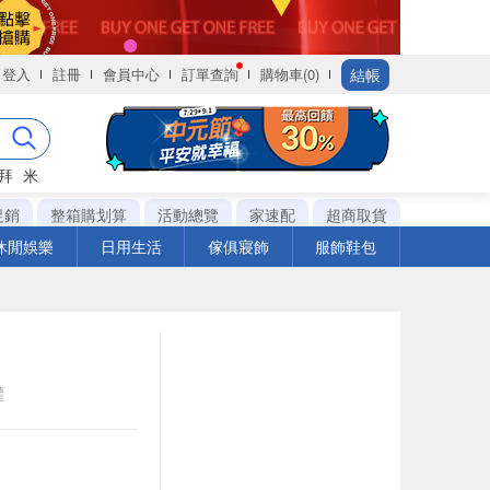
結帳
登入
註冊
會員中心
訂單查詢
購物車(0)
拜
米
促銷
整箱購划算
活動總覽
家速配
超商取貨
休閒娛樂
日用生活
傢俱寢飾
服飾鞋包
罐