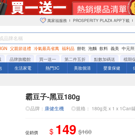
萬家福服務
PROSPERITY PLAZA APP下載
IGN
父親節送禮
冷氣最高省萬
福利品
餅乾
泡麵
飲料
義美
中元拜
衛生紙
城
品牌旗艦館
買一送一
第二件五折
點數加碼送
檔期
泡
生活家電
熱門3C
美妝個清
嬰童保健
霸豆子-黑豆180g
◎品牌：
康健生機
◎規格： 180g克 x 1 x 1Can
149
$
$160
促銷價