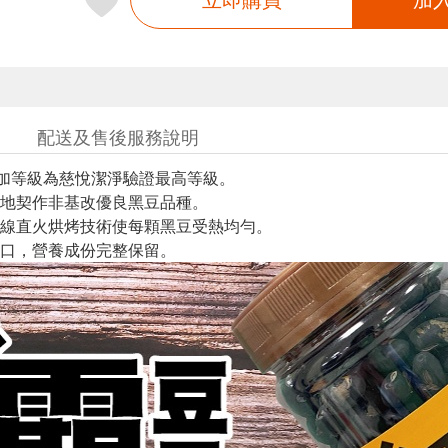
配送及售後服務說明
添加等級為慈悅潔淨驗證最高等級。
地契作非基改優良黑豆品種。
線直火烘烤技術使每顆黑豆受熱均勻。
口，營養成份完整保留。