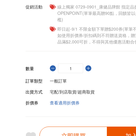
促銷活動
線上獨家 0729-0901_康健品牌館 指定品
OPENPOINT(單筆最高贈90點，回饋
檻)
即日起-9/1 不限金額下單贈$200券(單
如使用折價券/折扣碼則不符贈送資格，
品滿$2,000可折，不得與其他優惠活動合
數量
訂單類型
一般訂單
出貨方式
宅配/到店取貨/超商取貨
折價券
查看適用折價券
立即購買
加