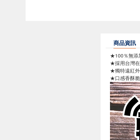
商品資訊
★100％無
★採用台灣在
★獨特遠紅外
★口感香酥脆