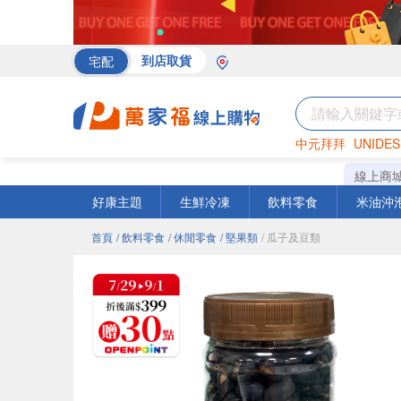
宅配
到店取貨
中元拜拜
UNIDES
罐頭
海苔
巧克力
線上商
好康主題
生鮮冷凍
飲料零食
米油沖
首頁
/ 飲料零食
/ 休閒零食
/ 堅果類
/ 瓜子及豆類