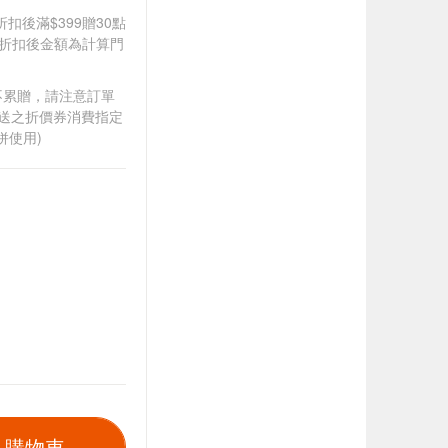
折扣後滿$399贈30點
皆以折扣後金額為計算門
筆不累贈，請注意訂單
贈送之折價券消費指定
併使用)
入購物車