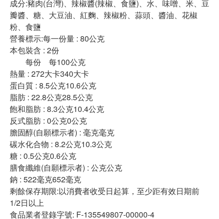
成分:豬肉(台灣)、辣椒醬(辣椒、食鹽)、水、味噌、米、豆
瓣醬、糖、大豆油、紅麴、辣椒粉、蒜頭、醬油、花椒
粉、食鹽
營養標示:每一份量 : 80公克
本包裝含 : 2份
每份 每100公克
熱量 : 272大卡340大卡
蛋白質 : 8.5公克10.6公克
脂肪 : 22.8公克28.5公克
飽和脂肪 : 8.3公克10.4公克
反式脂肪 : 0公克0公克
膽固醇(自願標示者) : 毫克毫克
碳水化合物 : 8.2公克10.3公克
糖 : 0.5公克0.6公克
膳食纖維(自願標示者) : 公克公克
鈉 : 522毫克652毫克
剩餘保存期限:以消費者收受日起算，至少距有效日期前
1/2日以上
食品業者登錄字號: F-135549807-00000-4