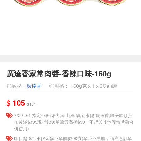
廣達香家常肉醬-香辣口味-160g
◎品牌：
廣達香
◎規格： 160g克 x 1 x 3Can罐
$
105
$151
7/29-9/1 指定台糖,維力,泰山,金蘭,新東陽,廣達香,味全罐頭折
扣後滿$399現折$30(單筆最高折$90，不得與其他優惠活動合
併使用)
即日起-9/1 不限金額下單贈$200券(單筆不累贈，請注意訂單