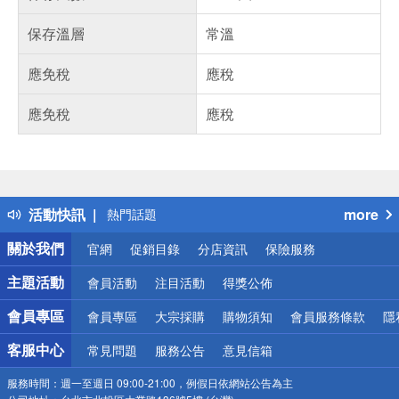
保存溫層
常溫
應免稅
應稅
應免稅
應稅
偏遠地區配送
詐騙網頁！請小心！
得獎公告
活動快訊
more
熱門話題
銀行優惠
關於我們
官網
促銷目錄
分店資訊
保險服務
偏遠地區配送
詐騙網頁！請小心！
主題活動
會員活動
注目活動
得獎公佈
會員專區
會員專區
大宗採購
購物須知
會員服務條款
隱
客服中心
常見問題
服務公告
意見信箱
服務時間：
週一至週日 09:00-21:00，例假日依網站公告為主