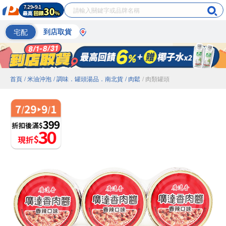
宅配
到店取貨
首頁
/ 米油沖泡
/ 調味．罐頭湯品．南北貨
/ 肉鬆
/ 肉類罐頭