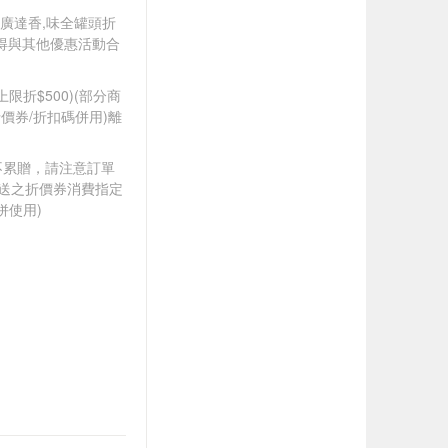
東陽,廣達香,味全罐頭折
，不得與其他優惠活動合
筆上限折$500)(部分商
價券/折扣碼併用)離
筆不累贈，請注意訂單
贈送之折價券消費指定
併使用)