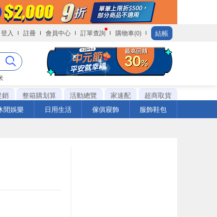
結帳
登入
註冊
會員中心
訂單查詢
購物車(0)
米
促銷
整箱購划算
活動總覽
家速配
超商取貨
休閒娛樂
日用生活
傢俱寢飾
服飾鞋包