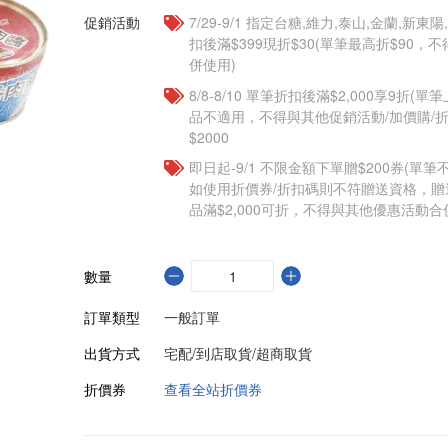
促銷活動
7/29-9/1 指定台糖,維力,泰山,金蘭,新
扣後滿$399現折$30(單筆最高折$90
併使用)
8/8-8/10 單筆折扣後滿$2,000享9折(單
品不適用，不得與其他促銷活動/加價購/折
$2000
即日起-9/1 不限金額下單贈$200券(單
如使用折價券/折扣碼則不符贈送資格，
品滿$2,000可折，不得與其他優惠活動合
數量
訂單類型
一般訂單
出貨方式
宅配/到店取貨/超商取貨
折價券
查看全站折價券