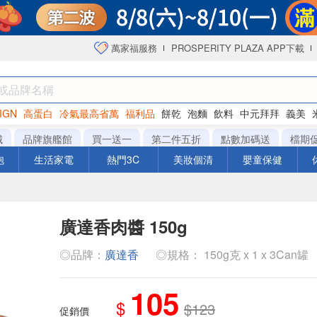
萬家福服務
PROSPERITY PLAZA APP下載
IGN
高蛋白
冷氣最高省萬
福利品
餅乾
泡麵
飲料
中元拜拜
義美
海苔
城
品牌旗艦館
買一送一
第二件五折
點數加碼送
檔期
泡
生活家電
熱門3C
美妝個清
嬰童保健
廣達香肉醬 150g
◎品牌：
廣達香
◎規格： 150g克 x 1 x 3Can罐
105
$
$123
促銷價