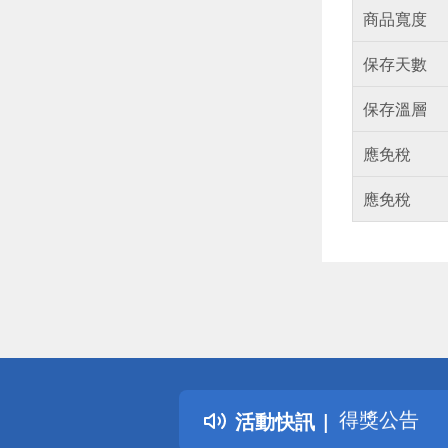
商品寬度
保存天數
保存溫層
應免稅
應免稅
偏遠地區配
詐騙網頁！
得獎公告
活動快訊
熱門話題