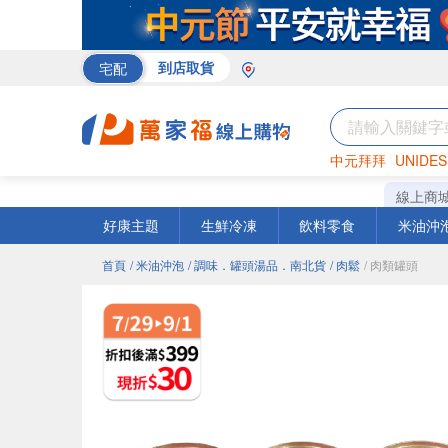
宅配
到店取貨
中元拜拜
UNIDES
巧克力
罐頭
咖啡
線上商
好康主題
生鮮冷凍
飲料零食
米油沖
首頁
/ 米油沖泡
/ 調味．罐頭湯品．南北貨
/ 肉鬆
/ 肉類罐頭