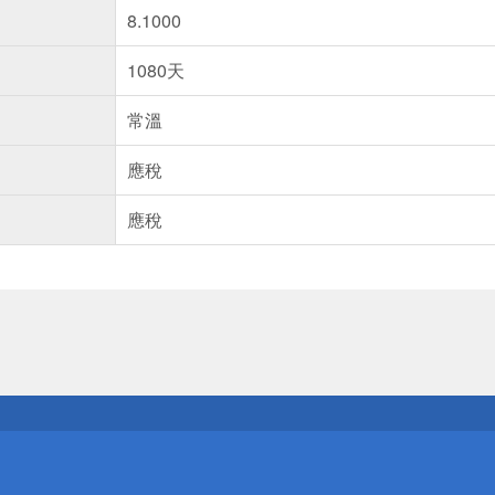
8.1000
1080天
常溫
應稅
應稅
送
請小心！