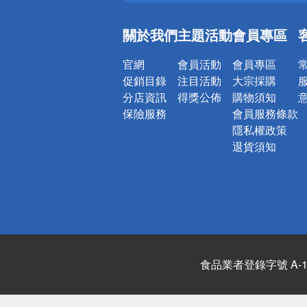
銀行優惠
偏遠地區配
關於我們
主題活動
會員專區
詐騙網頁！
官網
會員活動
會員專區
促銷目錄
注目活動
大宗採購
分店資訊
得獎公佈
購物須知
保險服務
會員服務條款
隱私權政策
退貨須知
食品業者登錄字號 A-122