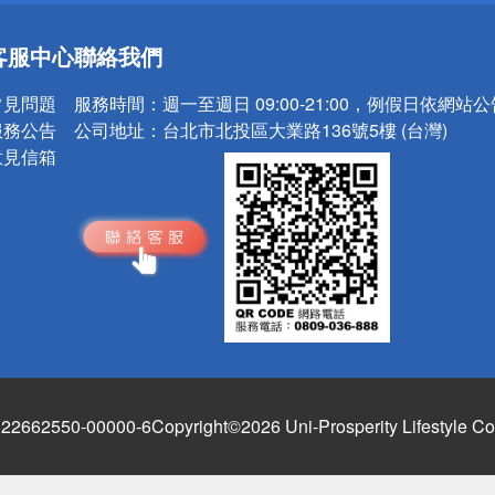
送
客服中心
聯絡我們
請小心！
常見問題
服務時間：
週一至週日 09:00-21:00，例假日依網站
服務公告
公司地址：
台北市北投區大業路136號5樓 (台灣)
意見信箱
662550-00000-6
Copyright©2026 Uni-Prosperity Lifestyle Co