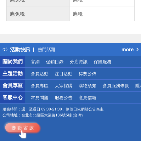
應免稅
應稅
偏遠地區配送
詐騙網頁！請小心！
得獎公告
活動快訊
more
熱門話題
銀行優惠
關於我們
官網
促銷目錄
分店資訊
保險服務
偏遠地區配送
詐騙網頁！請小心！
主題活動
會員活動
注目活動
得獎公佈
會員專區
會員專區
大宗採購
購物須知
會員服務條款
隱
客服中心
常見問題
服務公告
意見信箱
服務時間：
週一至週日 09:00-21:00，例假日依網站公告為主
公司地址：
台北市北投區大業路136號5樓 (台灣)