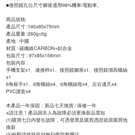
■後照鏡孔位尺寸腳座適用99%機車/電動車。
商品規格:
產品尺寸 :145x85x75mm
產品重量 :260g±5g
產地 : 中國
材質 : 碳纖維CARBON+鋁合金
包裝尺寸 : 97x85x158mm
包裝內容 :
手機支架x1、連接桿x1、後照鏡腳座x1、後照鏡增高螺絲
x1
6角板手x1、6角螺絲x4、6角螺絲母x4、左右邊爪x4、
PVC護套x4
本產品一年保固：新品七天換貨 / 保修一年
※請注意！產品因非人為故障必須更換新品需知
(1)購買七日內發生故障，可憑發票及購買憑證就原購買地
換新
(2)外觀請維持良好無刮傷與無髒污