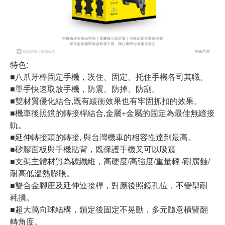
特色:
■八爪牙棒固定手機，崁住、固定、托住手機各司其職。
■單手快速取放手機，防震、防掉、防刮。
■雙材質優化結合,既有緩衝效果也有牢固抓扣的效果。
■機車後照鏡的轉接桿結合,金屬+金屬的固定為最佳無縫接
軌。
■延伸轉接頭的轉接, 與台灣機車的相容性達到最高。
■矽膠面板與手機貼背，既保護手機又可以吸震
■支架主體材質為碳纖維，高硬度/高強度/重量輕 /耐腐蝕/
耐高低溫熱膨脹。
■雙合金腳座及延伸連接桿，對應後照鏡孔位，不變型耐
耗損。
■超大萬向球結構，鎖定後固定不晃動，多元隨意橫豎翻
轉角度。