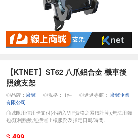
【KTNET】ST62 八爪鋁合金 機車後
照鏡支架
◎品牌：
廣鐸
◎規格： 1件
◎逛逛專館：
廣鐸企業
有限公司
商城限用信用卡支付(不納入VIP資格之累積計算),無法用錢
包/紅利點數,無搬運上樓服務及指定日期/時間.
$
499