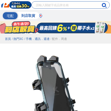
宅配
到店取貨
首頁
/ 熱門3C
/ 手機．通訊．週邊
/ 配件．周邊