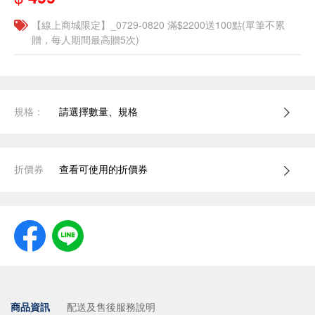
【線上商城限定】_0729-0820 滿$2200送100點(單筆不累
贈，每人期間最高贈5次)
規格：
請選擇數量、規格
折價券
查看可使用的折價券
商品資訊
配送及售後服務說明