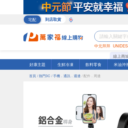
宅配
到店取貨
中元拜拜
UNIDES
巧克力
罐頭
海苔
線上商
好康主題
生鮮冷凍
飲料零食
米油沖
首頁
/ 熱門3C
/ 手機．通訊．週邊
/ 配件．周邊