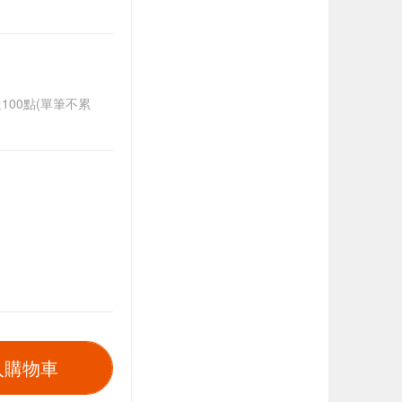
送100點(單筆不累
入購物車