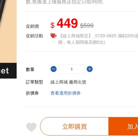
數,無搬運上樓服務及指定日期/時間.
449
$
$599
促銷價
促銷活動
【線上商城限定】_0729-0820 滿$2200
贈，每人期間最高贈5次)
數量
訂單類型
線上商城 廠商出貨
折價券
查看適用折價券
立即購買
加