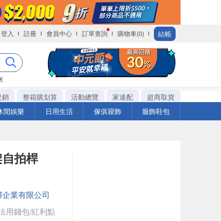
結帳
登入
註冊
會員中心
訂單查詢
購物車(0)
米
促銷
整箱購划算
活動總覽
家速配
超商取貨
休閒娛樂
日用生活
傢俱寢飾
服飾鞋包
架自拍桿
鐸企業有限公司
法用錢包/紅利點