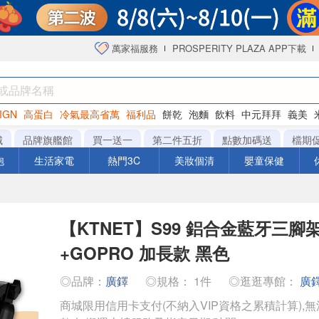
萬家福服務
PROSPERITY PLAZA APP下載
IGN
高蛋白
冷氣最高省萬
福利品
餅乾
泡麵
飲料
中元拜拜
義美
洋芋片
城
品牌旗艦館
買一送一
第二件五折
點數加碼送
檔期
泡
生活家電
熱門3C
美妝個清
嬰童保健
【KTNET】S99 鋁合金藍牙三腳
+GOPRO 加長款 黑色
◎品牌：
廣鐸
◎規格： 1件
◎逛逛專館：
廣
商城限用信用卡支付(不納入VIP資格之累積計算),無