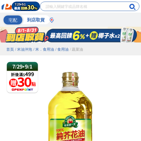
宅配
到店取貨
首頁
/ 米油沖泡
/ 米．食用油
/ 食用油
/ 蔬菜油