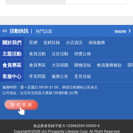
偏遠地區配送
詐騙網頁！請小心！
得獎公告
活動快訊
more
熱門話題
銀行優惠
關於我們
官網
促銷目錄
分店資訊
保險服務
偏遠地區配送
詐騙網頁！請小心！
主題活動
會員活動
注目活動
得獎公佈
會員專區
會員專區
大宗採購
購物須知
會員服務條款
隱
客服中心
常見問題
服務公告
意見信箱
服務時間：
週一至週日 09:00-21:00，例假日依網站公告為主
公司地址：
台北市北投區大業路136號5樓 (台灣)
食品業者登錄字號 A-122662550-00000-6
Copyright©2026 Uni-Prosperity Lifestyle Corp. All Right Reserved