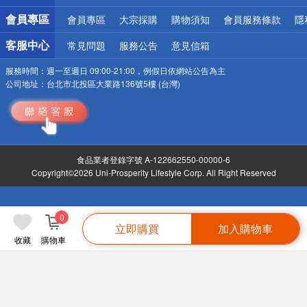
會員專區
會員專區
大宗採購
購物須知
會員服務條款
隱
客服中心
常見問題
服務公告
意見信箱
服務時間：
週一至週日 09:00-21:00，例假日依網站公告為主
公司地址：
台北市北投區大業路136號5樓 (台灣)
食品業者登錄字號 A-122662550-00000-6
Copyright©2026 Uni-Prosperity Lifestyle Corp. All Right Reserved
0
立即購買
加入購物車
收藏
購物車