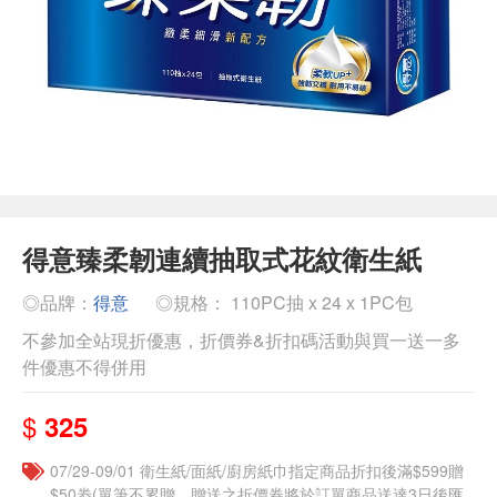
得意臻柔韌連續抽取式花紋衛生紙
◎品牌：
得意
◎規格： 110PC抽 x 24 x 1PC包
不參加全站現折優惠，折價券&折扣碼活動與買一送一多
件優惠不得併用
$
325
07/29-09/01 衛生紙/面紙/廚房紙巾指定商品折扣後滿$599贈
$50劵(單筆不累贈，贈送之折價券將於訂單商品送達3日後匯