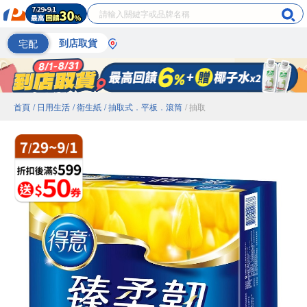
宅配
到店取貨
首頁
/ 日用生活
/ 衛生紙
/ 抽取式．平板．滾筒
/ 抽取