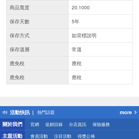
商品寬度
20.1000
保存天數
5年
保存方式
如背標說明
保存溫層
常溫
應免稅
應稅
應免稅
應稅
偏遠地區配送
詐騙網頁！請小心！
得獎公告
活動快訊
more
熱門話題
銀行優惠
關於我們
官網
促銷目錄
分店資訊
保險服務
偏遠地區配送
詐騙網頁！請小心！
主題活動
會員活動
注目活動
得獎公佈