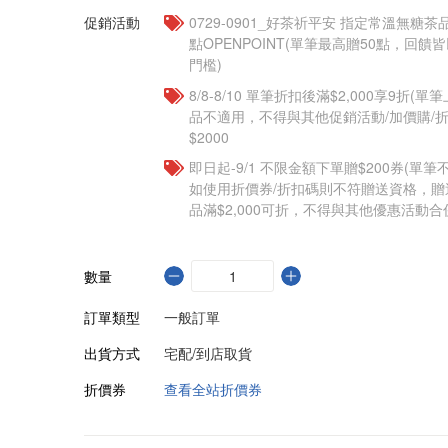
促銷活動
​​0729-0901_好茶祈平安 指定常溫無糖茶
點OPENPOINT(單筆最高贈50點，回
門檻)
8/8-8/10 單筆折扣後滿$2,000享9折(單
品不適用，不得與其他促銷活動/加價購/折
$2000
即日起-9/1 不限金額下單贈$200券(單
如使用折價券/折扣碼則不符贈送資格，
品滿$2,000可折，不得與其他優惠活動合
數量
訂單類型
一般訂單
出貨方式
宅配/到店取貨
折價券
查看全站折價券