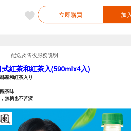
立即購買
加
配送及售後服務說明
式紅茶和紅茶入(590mlx4入)
縣產和紅茶入り
醒茶味
，無糖也不苦澀