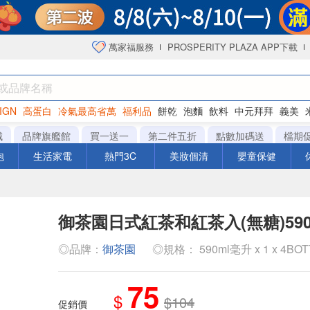
萬家福服務
PROSPERITY PLAZA APP下載
IGN
高蛋白
冷氣最高省萬
福利品
餅乾
泡麵
飲料
中元拜拜
義美
海苔
城
品牌旗艦館
買一送一
第二件五折
點數加碼送
檔期
泡
生活家電
熱門3C
美妝個清
嬰童保健
御茶園日式紅茶和紅茶入(無糖)590
◎品牌：
御茶園
◎規格： 590ml毫升 x 1 x 4BO
75
$
$104
促銷價