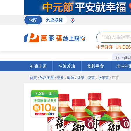
宅配
到店取貨
中元拜拜
UNIDES
巧克力
罐頭
咖啡
線上商
好康主題
生鮮冷凍
飲料零食
米油沖
首頁
/ 飲料零食
/ 茶飲．咖啡
/ 紅茶．花茶．水果茶
/ 紅茶