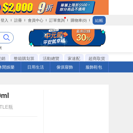
結帳
登入
註冊
會員中心
訂單查詢
購物車(0)
米
促銷
整箱購划算
活動總覽
家速配
超商取貨
休閒娛樂
日用生活
傢俱寢飾
服飾鞋包
ml
TTLE瓶