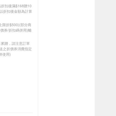
品折扣後滿$168贈10
饋皆以折扣後金額為計算
筆上限折$500)(部分商
價券/折扣碼併用)離
筆不累贈，請注意訂單
贈送之折價券消費指定
併使用)