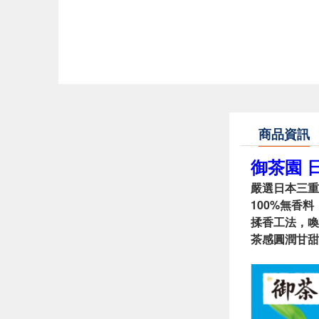
商品資訊
御茶園 日
嚴選日本三重
100%無香料
揉香工法，喚
茶感圓潤甘甜