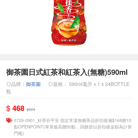
御茶園日式紅茶和紅茶入(無糖)590ml
◎品牌：
御茶園
◎規格： 590ml毫升 x 1 x 24BOTTLE
瓶
$
468
$624
​​0729-0901_好茶祈平安 指定常溫無糖茶品折扣後滿$168贈10
點OPENPOINT(單筆最高贈50點，回饋皆以折扣後金額為計算
門檻)