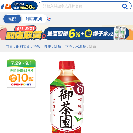
宅配
到店取貨
首頁
/ 飲料零食
/ 茶飲．咖啡
/ 紅茶．花茶．水果茶
/ 紅茶