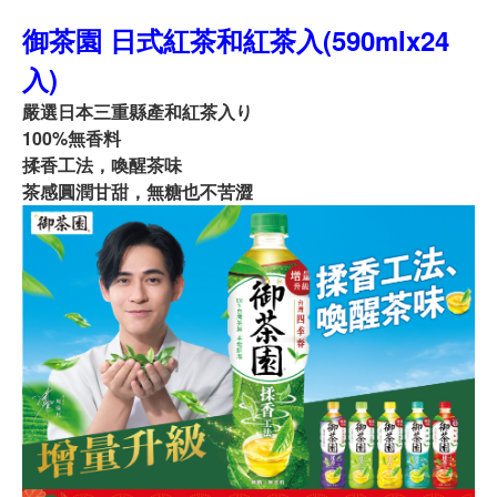
御茶園 日式紅茶和紅茶入(590mlx24
入)
嚴選日本三重縣產和紅茶入り
100%無香料
揉香工法，喚醒茶味
茶感圓潤甘甜，無糖也不苦澀