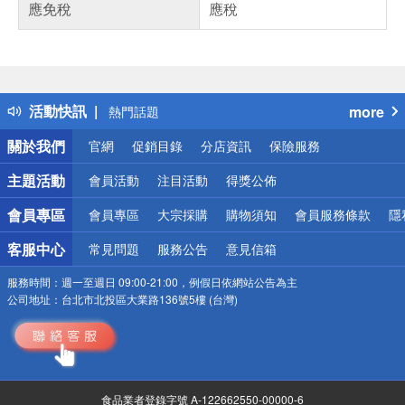
應免稅
應稅
偏遠地區配送
詐騙網頁！請小心！
得獎公告
活動快訊
more
熱門話題
銀行優惠
關於我們
官網
促銷目錄
分店資訊
保險服務
偏遠地區配送
詐騙網頁！請小心！
主題活動
會員活動
注目活動
得獎公佈
會員專區
會員專區
大宗採購
購物須知
會員服務條款
隱
客服中心
常見問題
服務公告
意見信箱
服務時間：
週一至週日 09:00-21:00，例假日依網站公告為主
公司地址：
台北市北投區大業路136號5樓 (台灣)
食品業者登錄字號 A-122662550-00000-6