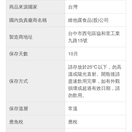
商品來源國家
台灣
國內負責廠商名稱
維他露食品(股)公司
台中市西屯區協和里工業
製造商地址
九路15號
保存天數
10月
請存放於25℃以下，勿高
溫或陽光直射。開瓶後請
保存方式
盡速飲用完畢，如有外觀
損壞或超過有效日期，請
勿飲用。
保存溫層
常溫
應免稅
應稅