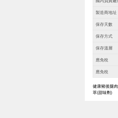
國內負責廠
製造商地址
保存天數
保存方式
保存溫層
應免稅
應免稅
健康豬後腿肉.
萃(甜味劑)