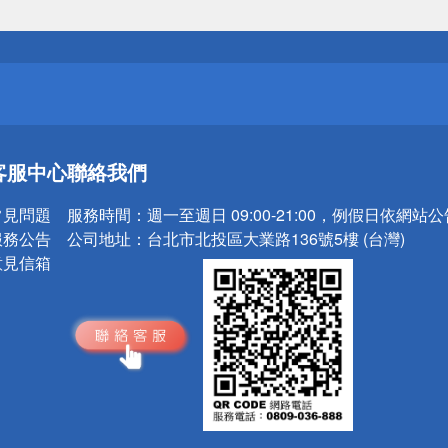
送
請小心！
送
客服中心
聯絡我們
請小心！
常見問題
服務時間：
週一至週日 09:00-21:00，例假日依網站
服務公告
公司地址：
台北市北投區大業路136號5樓 (台灣)
意見信箱