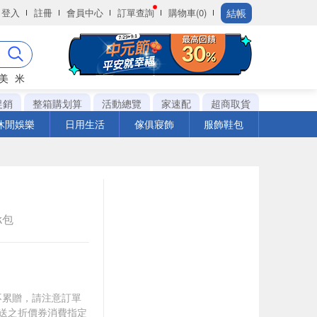
結帳
登入
註冊
會員中心
訂單查詢
購物車(0)
美
米
促銷
整箱購划算
活動總覽
家速配
超商取貨
休閒娛樂
日用生活
傢俱寢飾
服飾鞋包
k包
筆不累贈，請注意訂單
贈送之折價券消費指定