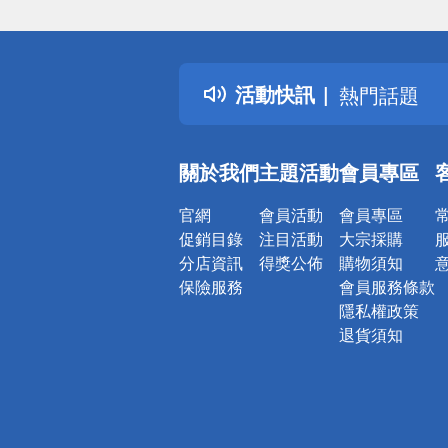
偏遠地區配
詐騙網頁！
得獎公告
活動快訊
熱門話題
銀行優惠
偏遠地區配
關於我們
主題活動
會員專區
詐騙網頁！
官網
會員活動
會員專區
促銷目錄
注目活動
大宗採購
分店資訊
得獎公佈
購物須知
保險服務
會員服務條款
隱私權政策
退貨須知