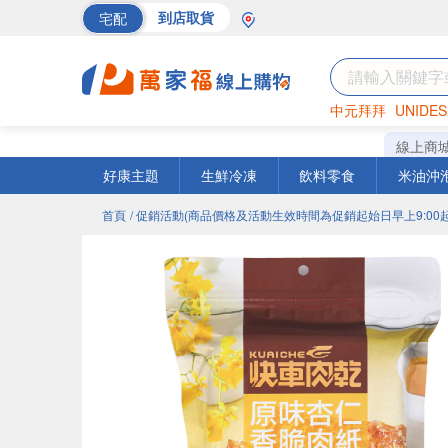
宅配
到店取貨
中元拜拜
UNIDES
巧克力
罐頭
海苔
線上商
好康主題
生鮮冷凍
飲料零食
米油沖
首頁
/ 促銷活動(商品價格及活動生效時間為促銷起始日早上9:00起