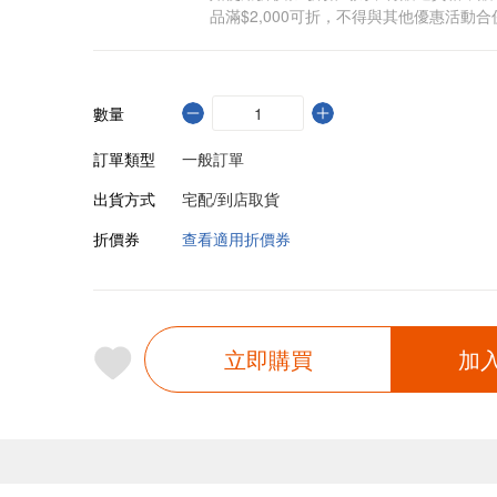
品滿$2,000可折，不得與其他優惠活動合
數量
訂單類型
一般訂單
出貨方式
宅配/到店取貨
折價券
查看適用折價券
立即購買
加