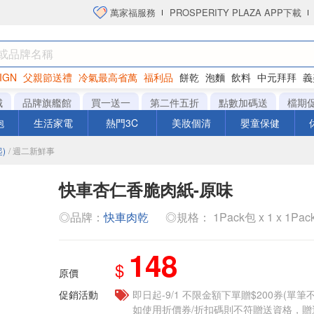
萬家福服務
PROSPERITY PLAZA APP下載
IGN
父親節送禮
冷氣最高省萬
福利品
餅乾
泡麵
飲料
中元拜拜
義
洋芋片
城
品牌旗艦館
買一送一
第二件五折
點數加碼送
檔期
泡
生活家電
熱門3C
美妝個清
嬰童保健
)
/ 週二新鮮事
快車杏仁香脆肉紙-原味
◎品牌：
快車肉乾
◎規格： 1Pack包 x 1 x 1Pac
148
$
原價
促銷活動
即日起-9/1 不限金額下單贈$200券(單
如使用折價券/折扣碼則不符贈送資格，