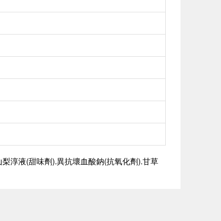
山梨淳液(甜味劑).異抗壞血酸鈉(抗氧化劑).甘草