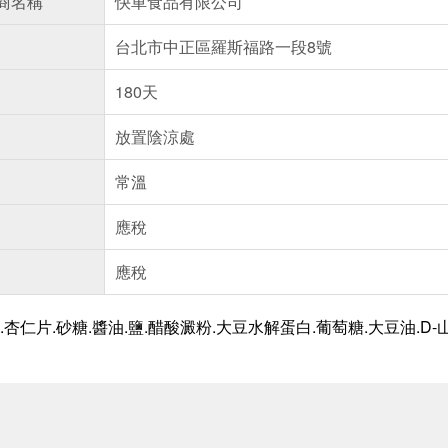
商名稱
快車食品有限公司
台北市中正區羅斯福路一段8號
180天
放置陰涼處
常溫
應稅
應稅
杏仁片.砂糖.醬油.鹽.醋酸澱粉.大豆水解蛋白.葡萄糖.大豆油.D-