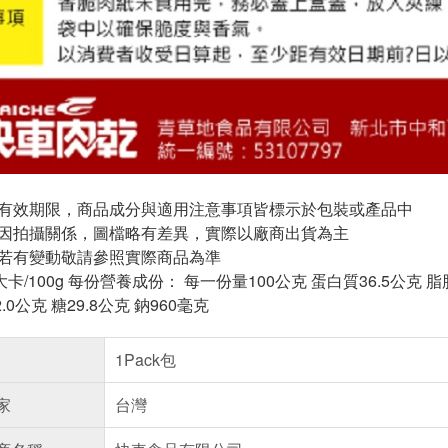
與有效期限，商品成分與適用注意事項皆標示於包裝或產品中
頁因拍攝關係，圖檔略有差異，實際以廠商出貨為主
案若有變動敬請參照實際商品為準
大卡/100g 每份營養成份： 每一份量100公克 蛋白質36.5公克 脂
0公克 糖29.8公克 鈉960毫克
1Pack包
家
台灣