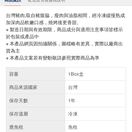
台灣豬肉,取自豬腹脇，瘦肉與油脂相間，經冷凍緩慢熟成
加深肉品軟嫩口感，燒烤後更香甜。
※ 製造日期與有效期限，商品成分與適用注意事項皆標示
於包裝或產品中
※ 本產品網頁因拍攝關係，圖檔略有差異，實際以廠商出
貨為主
※ 本產品文案若有變動敬請參照實際商品為準
容量
1Box盒
商品來源國家
台灣
保存天數
1年
保存溫層
冷凍
應免稅
免稅