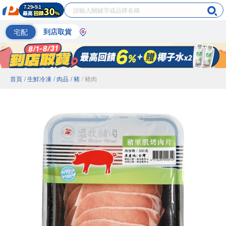
宅配
到店取貨
首頁
/ 生鮮冷凍
/ 肉品
/ 豬
/ 豬肉