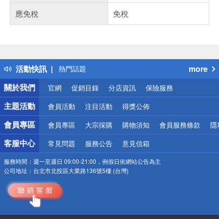
應免稅
免稅
偏遠地區配送
詐騙網頁！請小心！
得獎公告
活動快訊
more
熱門話題
銀行優惠
關於我們
官網
促銷目錄
分店資訊
保險服務
偏遠地區配送
詐騙網頁！請小心！
主題活動
會員活動
注目活動
得獎公佈
會員專區
會員專區
大宗採購
購物須知
會員服務條款
隱
客服中心
常見問題
服務公告
意見信箱
服務時間：
週一至週日 09:00-21:00，例假日依網站公告為主
公司地址：
台北市北投區大業路136號5樓 (台灣)