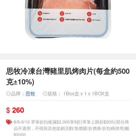
思牧冷凍台灣豬里肌烤肉片(每盒約500
克±10%)
◎品牌：
思牧
◎規格： 1Box盒 x 1 x 1BOX盒
$
260
8/8-8/10 單筆折扣後滿$2,000享9折(單筆上限折$500)(部分商
品不適用，不得與其他促銷活動/加價購/折價券/折扣碼併用)離
$2000