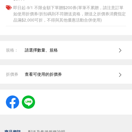
即日起-9/1 不限金額下單贈$200券(單筆不累贈，請注意訂單
如使用折價券/折扣碼則不符贈送資格，贈送之折價券消費指定
品滿$2,000可折，不得與其他優惠活動合併使用)
規格：
請選擇數量、規格
折價券
查看可使用的折價券
商品資訊
配送及售後服務說明