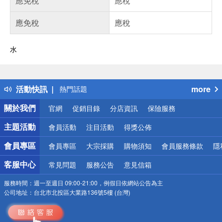
應免稅
應稅
應免稅
應稅
水
偏遠地區配送
詐騙網頁！請小心！
得獎公告
活動快訊
more
熱門話題
銀行優惠
關於我們
官網
促銷目錄
分店資訊
保險服務
偏遠地區配送
詐騙網頁！請小心！
主題活動
會員活動
注目活動
得獎公佈
會員專區
會員專區
大宗採購
購物須知
會員服務條款
隱
客服中心
常見問題
服務公告
意見信箱
服務時間：
週一至週日 09:00-21:00，例假日依網站公告為主
公司地址：
台北市北投區大業路136號5樓 (台灣)