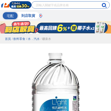
宅配
到店取貨
首頁
/ 飲料零食
/ 水．汽水
/ 礦泉水