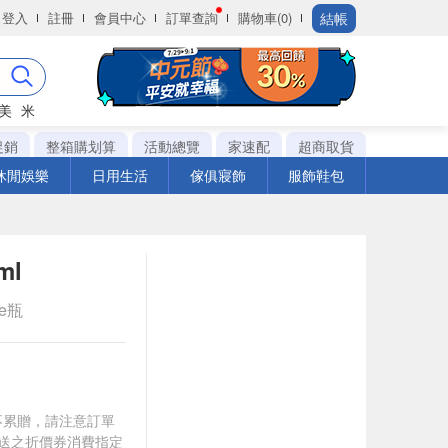
結帳
登入
註冊
會員中心
訂單查詢
購物車(0)
美
米
促銷
整箱購划算
活動總覽
家速配
超商取貨
休閒娛樂
日用生活
傢俱寢飾
服飾鞋包
ml
le瓶
筆不累贈，請注意訂單
贈送之折價券消費指定