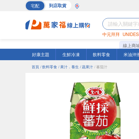
宅配
到店取貨
中元拜拜
UNIDES
海苔
巧克力
罐頭
線上商
好康主題
生鮮冷凍
飲料零食
米油沖
首頁
/ 飲料零食
/ 果汁．養生
/ 蔬果汁
/ 蕃茄汁