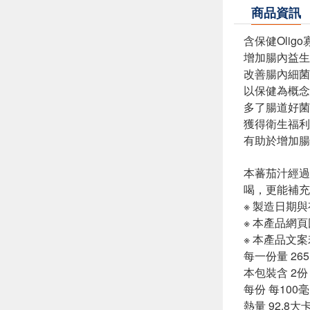
商品資訊
含保健Oligo
增加腸內益生
改善腸內細菌
以保健為概念
多了腸道好菌
獲得衛生福利
有助於增加腸
本蕃茄汁經過
喝，更能補充
※ 製造日期
※ 本產品網
※ 本產品文
每一份量 265
本包裝含 2份
每份 每100
熱量 92.8大卡