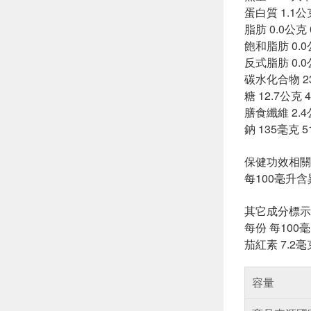
蛋白質 1.1公
脂肪 0.0公克 
飽和脂肪 0.0
反式脂肪 0.0
碳水化合物 23
糖 12.7公克 
膳食纖維 2.4
鈉 135毫克 
保健功效相關
每100毫升含異
其它成分標示
每份 每100
茄紅素 7.2毫
容量