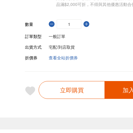
品滿$2,000可折，不得與其他優惠活動合
數量
訂單類型
一般訂單
出貨方式
宅配/到店取貨
折價券
查看全站折價券
立即購買
加