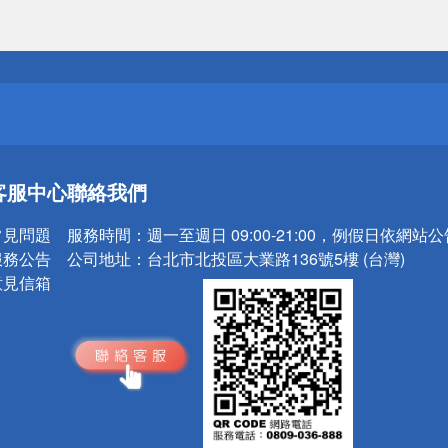
送
請小心！
送
客服中心
聯絡我們
請小心！
常見問題
服務時間：
週一至週日 09:00-21:00，例假日依網站
服務公告
公司地址：
台北市北投區大業路136號5樓 (台灣)
意見信箱