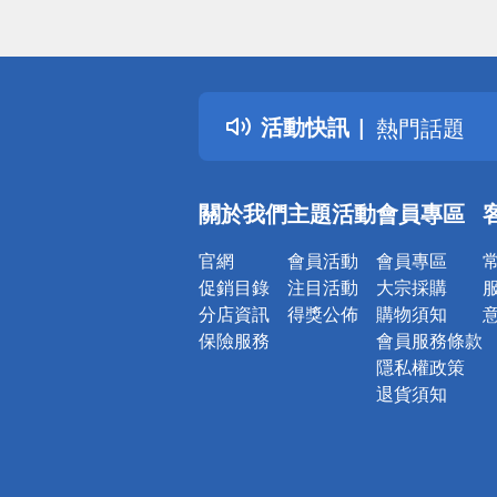
偏遠地區配
詐騙網頁！
得獎公告
活動快訊
熱門話題
銀行優惠
偏遠地區配
關於我們
主題活動
會員專區
詐騙網頁！
官網
會員活動
會員專區
促銷目錄
注目活動
大宗採購
分店資訊
得獎公佈
購物須知
保險服務
會員服務條款
隱私權政策
退貨須知