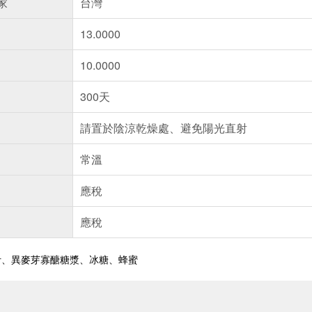
家
台灣
13.0000
10.0000
300天
請置於陰涼乾燥處、避免陽光直射
常溫
應稅
應稅
汁、異麥芽寡醣糖漿、冰糖、蜂蜜