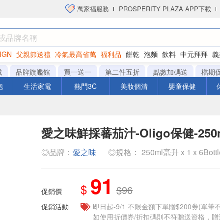
萬家福服務
PROSPERITY PLAZA APP下載
IGN
父親節送禮
冷氣最高省萬
福利品
餅乾
泡麵
飲料
中元拜拜
義
衛生紙
城
品牌旗艦館
買一送一
第二件五折
點數加碼送
檔期
泡
生活家電
熱門3C
美妝個清
嬰童保健
愛之味鮮採蕃茄汁-Oligo保健-250
◎品牌：
愛之味
◎規格： 250ml毫升 x 1 x 6Bott
91
$
$96
促銷價
促銷活動
即日起-9/1 不限金額下單贈$200券(單
如使用折價券/折扣碼則不符贈送資格，