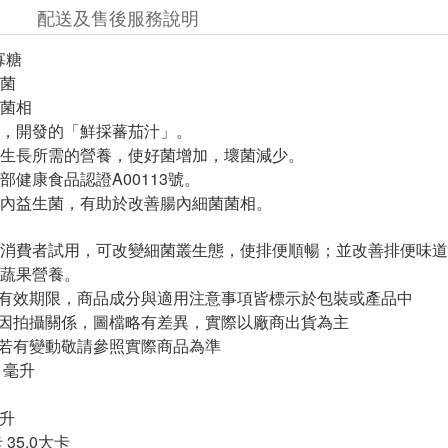
配送及售後服務說明
寡糖
菌
菌相
，開發的「鮮採蕃茄汁」。
生長所需的營養，使好菌增加，壞菌減少。
部健康食品認證A00113號。
內益生菌，有助於改善腸內細菌菌相。
消費者試用，可改變細菌叢生態，使排便順暢；並改善排便味道
蔬果營養。
與有效期限，商品成分與適用注意事項皆標示於包裝或產品中
頁因拍攝關係，圖檔略有差異，實際以廠商出貨為主
案若有變動敬請參照實際商品為準
 毫升
毫升
 35.0大卡