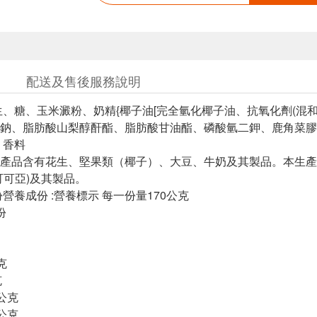
配送及售後服務說明
生、糖、玉米澱粉、奶精{椰子油[完全氫化椰子油、抗氧化劑(混和
鈉、脂肪酸山梨醇酐酯、脂肪酸甘油酯、磷酸氫二鉀、鹿角菜膠}
、香料
產品含有花生、堅果類（椰子）、大豆、牛奶及其製品。本生產
可可亞)及其製品。
營養成份 :營養標示 每一份量170公克
份
克
克
4公克
0公克