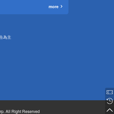
more
公告為主
rp. All Right Reserved