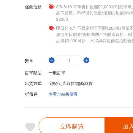
促銷活動
8/8-8/10 單筆折扣後滿$2,000享9折(單
品不適用，不得與其他促銷活動/加價購/折
$2000
即日起-9/1 不限金額下單贈$200券(單
如使用折價券/折扣碼則不符贈送資格，
品滿$2,000可折，不得與其他優惠活動合
數量
訂單類型
一般訂單
出貨方式
宅配/到店取貨/超商取貨
折價券
查看全站折價券
立即購買
加