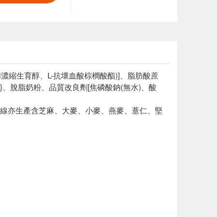
濃縮生育醇、L-抗壞血酸棕櫚酸酯)]、脂肪酸蔗
、脫脂奶粉、品質改良劑[焦磷酸鈉(無水)、酸
線亦生產含芝麻、大麥、小麥、燕麥、薏仁、堅