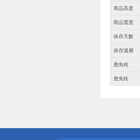
商品高度
商品寬度
保存天數
保存溫層
應免稅
應免稅
偏遠地區配
詐騙網頁！
得獎公告