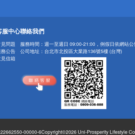
送
客服中心
聯絡我們
請小心！
常見問題
服務時間：
週一至週日 09:00-21:00，例假日依網站
服務公告
公司地址：
台北市北投區大業路136號5樓 (台灣)
意見信箱
662550-00000-6
Copyright©2026 Uni-Prosperity Lifestyle Co