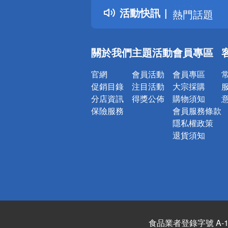
活動快訊
熱門話題
銀行優惠
偏遠地區配
關於我們
主題活動
會員專區
詐騙網頁！
官網
會員活動
會員專區
促銷目錄
注目活動
大宗採購
分店資訊
得獎公佈
購物須知
保險服務
會員服務條款
隱私權政策
退貨須知
食品業者登錄字號 A-122