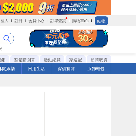
結帳
登入
註冊
會員中心
訂單查詢
購物車(0)
米
促銷
整箱購划算
活動總覽
家速配
超商取貨
休閒娛樂
日用生活
傢俱寢飾
服飾鞋包