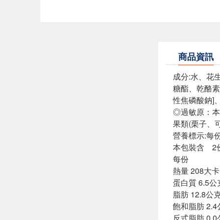
商品資訊
成分:水、花
糖酯、乾酪素
性焦磷酸鈉]
◎過敏原：本
果類(栗子、
營養標示:每份
本包裝含 2
每份
熱量 208大卡
蛋白質 6.5公
脂肪 12.8公
飽和脂肪 2.
反式脂肪 0.