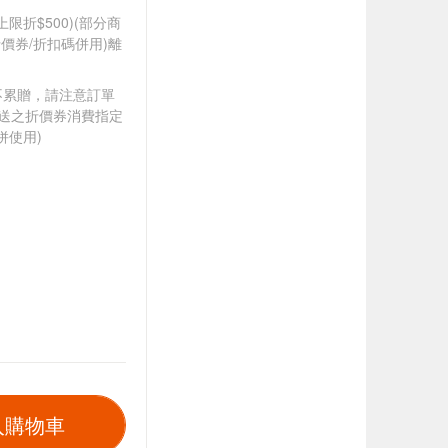
筆上限折$500)(部分商
價券/折扣碼併用)離
筆不累贈，請注意訂單
贈送之折價券消費指定
併使用)
入購物車