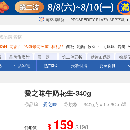
萬家福服務
PROSPERITY PLAZA APP下載
IGN
高蛋白
冷氣最高省萬
福利品
餅乾
泡麵
飲料
中元拜拜
義美
海苔
城
品牌旗艦館
買一送一
第二件五折
點數加碼送
檔期
泡
生活家電
熱門3C
美妝個清
嬰童保健
愛之味牛奶花生-340g
◎品牌：
愛之味
◎規格： 340g克 x 1 x 6Can罐
159
$
$198
促銷價