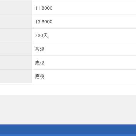
11.8000
13.6000
720天
常溫
應稅
應稅
送
請小心！