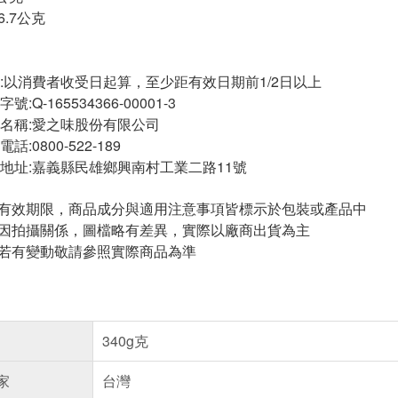
6.7公克
:以消費者收受日起算，至少距有效日期前1/2日以上
Q-165534366-00001-3
名稱:愛之味股份有限公司
:0800-522-189
地址:嘉義縣民雄鄉興南村工業二路11號
與有效期限，商品成分與適用注意事項皆標示於包裝或產品中
頁因拍攝關係，圖檔略有差異，實際以廠商出貨為主
案若有變動敬請參照實際商品為準
340g克
家
台灣