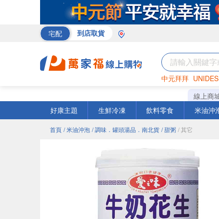
宅配
到店取貨
中元拜拜
UNIDES
巧克力
罐頭
咖啡
線上商
好康主題
生鮮冷凍
飲料零食
米油沖
首頁
/ 米油沖泡
/ 調味．罐頭湯品．南北貨
/ 甜粥
/ 其它