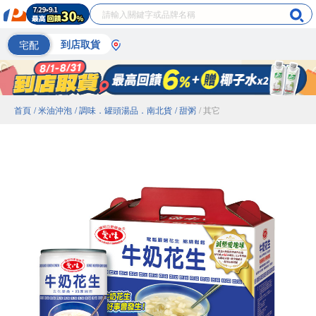
宅配
到店取貨
首頁
/ 米油沖泡
/ 調味．罐頭湯品．南北貨
/ 甜粥
/ 其它