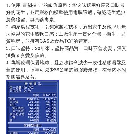
1. 使用"電腦揀ㄟ"的嚴選原料：愛之味選用鮮度及口味最
好的花生，並用嚴格的標準使用電腦篩選，確認花生絕無
農藥殘留、無黃麴毒素。
2. 獨家製程技術：以獨家製程技術，煮出家中及他牌所無
法複製的花生鬆軟口感；工廠生產一貫化作業，衛生、品
質穩定，並擁有CAS及食品TQF的肯定。
3. 口味堅持：20年來，堅持高品質，口味不曾改變，深受
消費者喜愛及信賴。
4. 為響應環保愛地球，愛之味禮盒減少一次性塑膠湯匙及
蓋的使用，每年可減少66公噸的塑膠廢棄物，禮盒內不附
塑膠湯匙及蓋。