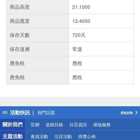
商品高度
21.1000
商品寬度
12.4000
保存天數
720天
保存溫層
常溫
應免稅
應稅
應免稅
應稅
偏遠地區配送
詐騙網頁！請小心！
得獎公告
活動快訊
more
熱門話題
銀行優惠
關於我們
官網
促銷目錄
分店資訊
保險服務
偏遠地區配送
詐騙網頁！請小心！
主題活動
會員活動
注目活動
得獎公佈