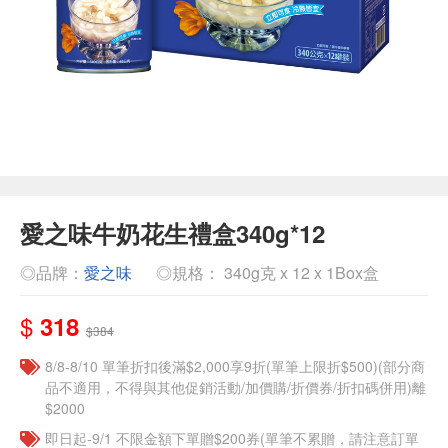
愛之味牛奶花生禮盒340g*12
◎品牌：
愛之味
◎規格： 340g克 x 12 x 1Box盒
$
318
$384
8/8-8/10 單筆折扣後滿$2,000享9折(單筆上限折$500)(部分商
品不適用，不得與其他促銷活動/加價購/折價券/折扣碼併用)離
$2000
即日起-9/1 不限金額下單贈$200券(單筆不累贈，請注意訂單