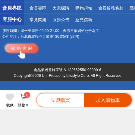
會員專區
會員專區
大宗採購
購物須知
會員服務條款
隱
客服中心
常見問題
服務公告
意見信箱
服務時間：
週一至週日 09:00-21:00，例假日依網站公告為主
公司地址：
台北市北投區大業路136號5樓 (台灣)
食品業者登錄字號 A-122662550-00000-6
Copyright©2026 Uni-Prosperity Lifestyle Corp. All Right Reserved
0
立即購買
加入購物車
收藏
購物車