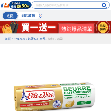
宅配
到店取貨
首頁
/ 生鮮冷凍
/ 奶蛋點心食品
/ 奶油．起司