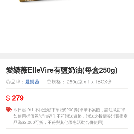
愛樂薇ElleVire有鹽奶油(每盒250g)
◎品牌：
愛樂薇
◎規格： 250g克 x 1 x 1BOX盒
$
279
即日起-9/1 不限金額下單贈$200券(單筆不累贈，請注意訂單
如使用折價券/折扣碼則不符贈送資格，贈送之折價券消費指定
品滿$2,000可折，不得與其他優惠活動合併使用)