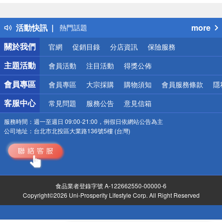
詐騙網頁！請小心！
得獎公告
活動快訊
more
熱門話題
銀行優惠
關於我們
官網
促銷目錄
分店資訊
保險服務
偏遠地區配送
詐騙網頁！請小心！
主題活動
會員活動
注目活動
得獎公佈
會員專區
會員專區
大宗採購
購物須知
會員服務條款
隱
客服中心
常見問題
服務公告
意見信箱
服務時間：
週一至週日 09:00-21:00，例假日依網站公告為主
公司地址：
台北市北投區大業路136號5樓 (台灣)
食品業者登錄字號 A-122662550-00000-6
Copyright©2026 Uni-Prosperity Lifestyle Corp. All Right Reserved