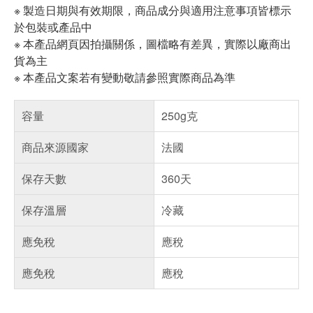
※ 製造日期與有效期限，商品成分與適用注意事項皆標示
於包裝或產品中
※ 本產品網頁因拍攝關係，圖檔略有差異，實際以廠商出
貨為主
※ 本產品文案若有變動敬請參照實際商品為準
容量
250g克
商品來源國家
法國
保存天數
360天
保存溫層
冷藏
應免稅
應稅
應免稅
應稅
偏遠地區配送