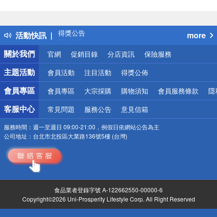
偏遠地區配送
詐騙網頁！請小心！
得獎公告
活動快訊
more
熱門話題
銀行優惠
關於我們
官網
促銷目錄
分店資訊
保險服務
偏遠地區配送
詐騙網頁！請小心！
主題活動
會員活動
注目活動
得獎公佈
會員專區
會員專區
大宗採購
購物須知
會員服務條款
隱
客服中心
常見問題
服務公告
意見信箱
服務時間：
週一至週日 09:00-21:00，例假日依網站公告為主
公司地址：
台北市北投區大業路136號5樓 (台灣)
食品業者登錄字號 A-122662550-00000-6
Copyright©2026 Uni-Prosperity Lifestyle Corp. All Right Reserved