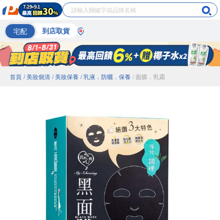
宅配
到店取貨
首頁
/ 美妝個清
/ 美妝保養
/ 乳液．防曬．保養
/ 面膜．乳霜