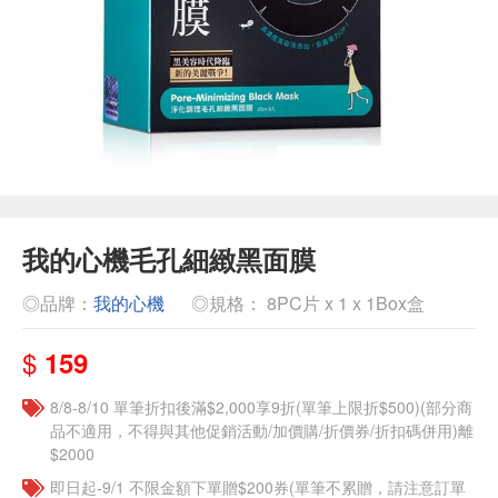
我的心機毛孔細緻黑面膜
◎品牌：
我的心機
◎規格： 8PC片 x 1 x 1Box盒
$
159
8/8-8/10 單筆折扣後滿$2,000享9折(單筆上限折$500)(部分商
品不適用，不得與其他促銷活動/加價購/折價券/折扣碼併用)離
$2000
即日起-9/1 不限金額下單贈$200券(單筆不累贈，請注意訂單