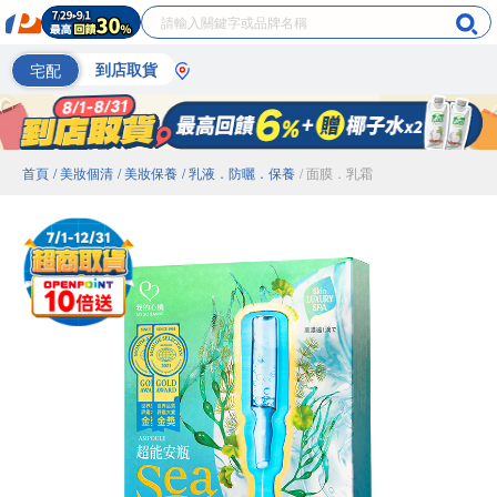
宅配
到店取貨
首頁
/ 美妝個清
/ 美妝保養
/ 乳液．防曬．保養
/ 面膜．乳霜