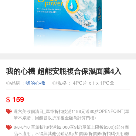
我的心機 超能安瓶複合保濕面膜4入
◎品牌：
我的心機
◎規格： 4PC片 x 1 x 1PC盒
$
159
週六美妝個清日_單筆折扣後滿1188元送80點OPENPOINT(單
筆不累贈，回饋皆以折扣後金額為計算門檻)
8/8-8/10 單筆折扣後滿$2,000享9折(單筆上限折$500)(部分商
品不適用，不得與其他促銷活動/加價購/折價券/折扣碼併用)離