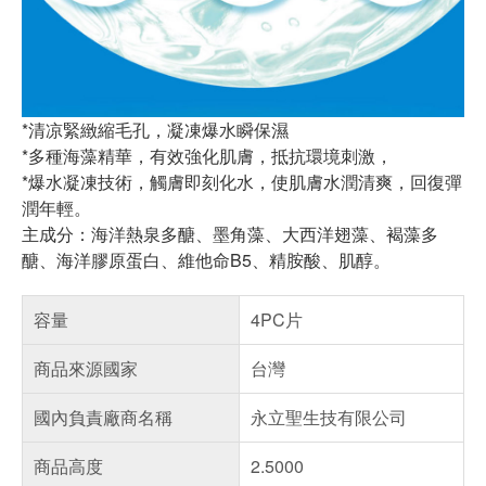
*清凉緊緻縮毛孔，凝凍爆水瞬保濕
*多種海藻精華，有效強化肌膚，抵抗環境刺激，
*爆水凝凍技術，觸膚即刻化水，使肌膚水潤清爽，回復彈
潤年輕。
主成分：海洋熱泉多醣、墨角藻、大西洋翅藻、褐藻多
醣、海洋膠原蛋白、維他命B5、精胺酸、肌醇。
容量
4PC片
商品來源國家
台灣
國內負責廠商名稱
永立聖生技有限公司
商品高度
2.5000