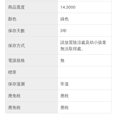
商品寬度
14.3000
顏色
綠色
保存天數
3年
請放置陰涼處及幼小孩童
保存方式
無法取得處。
電源規格
無
標章
保存溫層
常溫
應免稅
應稅
應免稅
應稅