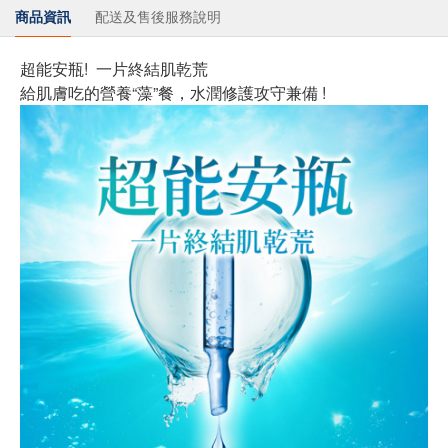
商品資訊
配送及售後服務說明
超能安瓶! 一片終結肌乾荒
給肌膚吃的營養“藻”餐，水潤修護攻守兼備 !