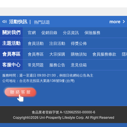
偏遠地區配送
詐騙網頁！請小心！
得獎公告
活動快訊
more
熱門話題
銀行優惠
關於我們
官網
促銷目錄
分店資訊
保險服務
偏遠地區配送
詐騙網頁！請小心！
主題活動
會員活動
注目活動
得獎公佈
會員專區
會員專區
大宗採購
購物須知
會員服務條款
隱
客服中心
常見問題
服務公告
意見信箱
服務時間：
週一至週日 09:00-21:00，例假日依網站公告為主
公司地址：
台北市北投區大業路136號5樓 (台灣)
食品業者登錄字號 A-122662550-00000-6
Copyright©2026 Uni-Prosperity Lifestyle Corp. All Right Reserved