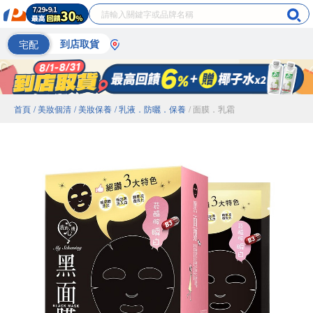
宅配
到店取貨
首頁
/ 美妝個清
/ 美妝保養
/ 乳液．防曬．保養
/ 面膜．乳霜