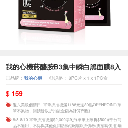
我的心機菸醯胺B3集中瞬白黑面膜8入
◎品牌：
我的心機
◎規格： 8PC片 x 1 x 1PC盒
$
159
週六美妝個清日_單筆折扣後滿1188元送80點OPENPOINT(單
筆不累贈，回饋皆以折扣後金額為計算門檻)
8/8-8/10 單筆折扣後滿$2,000享9折(單筆上限折$500)(部分商
品不適用，不得與其他促銷活動/加價購/折價券/折扣碼併用)離