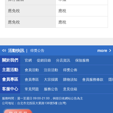
應免稅
應稅
應免稅
應稅
偏遠地區配送
詐騙網頁！請小心！
得獎公告
活動快訊
more
熱門話題
銀行優惠
關於我們
官網
促銷目錄
分店資訊
保險服務
偏遠地區配送
詐騙網頁！請小心！
主題活動
會員活動
注目活動
得獎公佈
會員專區
會員專區
大宗採購
購物須知
會員服務條款
隱
客服中心
常見問題
服務公告
意見信箱
服務時間：
週一至週日 09:00-21:00，例假日依網站公告為主
公司地址：
台北市北投區大業路136號5樓 (台灣)