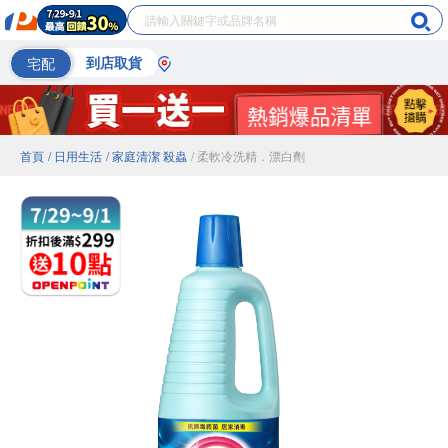
宅配
到店取貨
首頁
/ 日用生活
/ 家庭清潔 殺蟲
/ 柔軟冷洗精．漂白劑