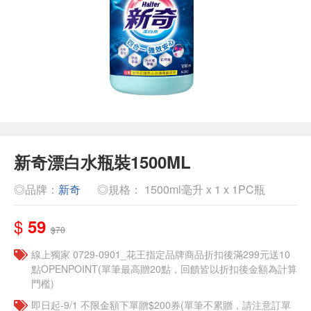
新奇漂白水瓶裝1500ML
◎品牌：
新奇
◎規格： 1500ml毫升 x 1 x 1PC瓶
$
59
$70
線上獨家 0729-0901_花王指定品牌商品折扣後滿299元送10
點OPENPOINT(單筆最高贈20點，回饋皆以折扣後金額為計算
門檻)
即日起-9/1 不限金額下單贈$200券(單筆不累贈，請注意訂單