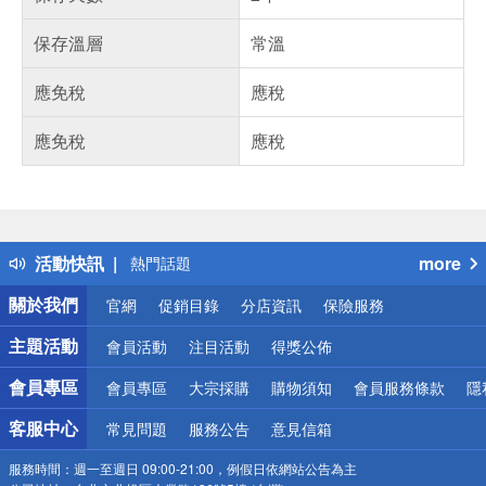
保存溫層
常溫
應免稅
應稅
應免稅
應稅
偏遠地區配送
詐騙網頁！請小心！
得獎公告
活動快訊
more
熱門話題
銀行優惠
關於我們
官網
促銷目錄
分店資訊
保險服務
偏遠地區配送
詐騙網頁！請小心！
主題活動
會員活動
注目活動
得獎公佈
會員專區
會員專區
大宗採購
購物須知
會員服務條款
隱
客服中心
常見問題
服務公告
意見信箱
服務時間：
週一至週日 09:00-21:00，例假日依網站公告為主