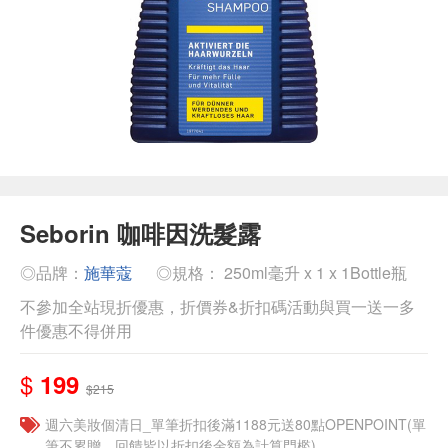
Seborin 咖啡因洗髮露
◎品牌：
施華蔻
◎規格： 250ml毫升 x 1 x 1Bottle瓶
不參加全站現折優惠，折價券&折扣碼活動與買一送一多
件優惠不得併用
$
199
$215
週六美妝個清日_單筆折扣後滿1188元送80點OPENPOINT(單
筆不累贈，回饋皆以折扣後金額為計算門檻)