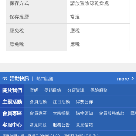
保存方式
請放置陰涼乾燥處
保存溫層
常溫
應免稅
應稅
應免稅
應稅
偏遠地區配送
詐騙網頁！請小心！
得獎公告
活動快訊
more
熱門話題
銀行優惠
關於我們
官網
促銷目錄
分店資訊
保險服務
偏遠地區配送
詐騙網頁！請小心！
主題活動
會員活動
注目活動
得獎公佈
會員專區
會員專區
大宗採購
購物須知
會員服務條款
隱
客服中心
常見問題
服務公告
意見信箱
服務時間：
週一至週日 09:00-21:00，例假日依網站公告為主