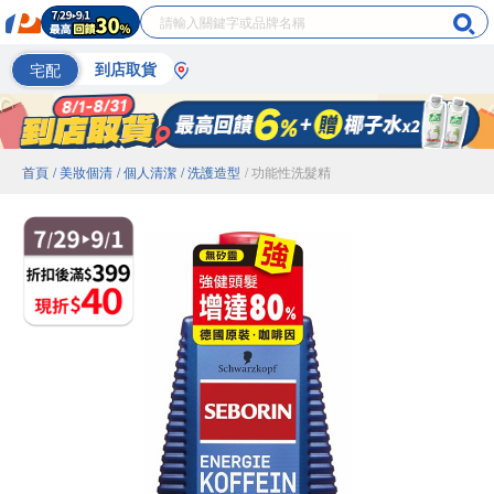
宅配
到店取貨
首頁
/ 美妝個清
/ 個人清潔
/ 洗護造型
/ 功能性洗髮精