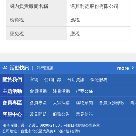
國內負責廠商名稱
邁其利德股份有限公司
應免稅
應稅
應免稅
應稅
偏遠地區配送
詐騙網頁！請小心！
得獎公告
活動快訊
more
熱門話題
銀行優惠
關於我們
官網
促銷目錄
分店資訊
保險服務
偏遠地區配送
詐騙網頁！請小心！
主題活動
會員活動
注目活動
得獎公佈
會員專區
會員專區
大宗採購
購物須知
會員服務條款
隱
客服中心
常見問題
服務公告
意見信箱
服務時間：
週一至週日 09:00-21:00，例假日依網站公告為主
公司地址：
台北市北投區大業路136號5樓 (台灣)