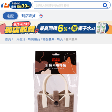
宅配
到店取貨
首頁
/ 日用生活
/ 餐廚用品
/ 杯盤餐具
/ 餐具
/ 各式餐具