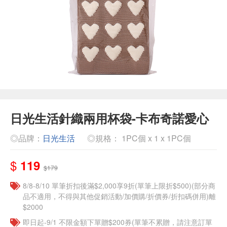
日光生活針織兩用杯袋-卡布奇諾愛心
◎品牌：
日光生活
◎規格： 1PC個 x 1 x 1PC個
$
119
$179
8/8-8/10 單筆折扣後滿$2,000享9折(單筆上限折$500)(部分商
品不適用，不得與其他促銷活動/加價購/折價券/折扣碼併用)離
$2000
即日起-9/1 不限金額下單贈$200券(單筆不累贈，請注意訂單