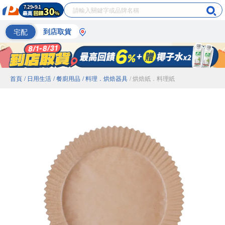
宅配
到店取貨
首頁
/ 日用生活
/ 餐廚用品
/ 料理．烘焙器具
/ 烘焙紙．料理紙