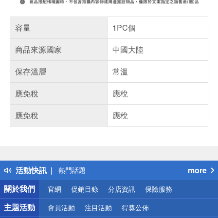
容量
1PC個
商品來源國家
中國大陸
保存溫層
常溫
應免稅
應稅
應免稅
應稅
偏遠地區配送
詐騙網頁！請小心！
得獎公告
活動快訊
more
熱門話題
銀行優惠
關於我們
官網
促銷目錄
分店資訊
保險服務
偏遠地區配送
詐騙網頁！請小心！
主題活動
會員活動
注目活動
得獎公佈