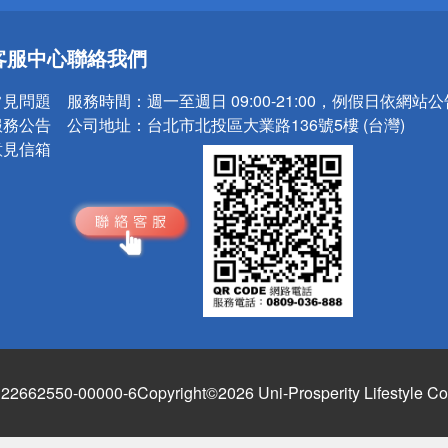
送
客服中心
聯絡我們
請小心！
常見問題
服務時間：
週一至週日 09:00-21:00，例假日依網站
服務公告
公司地址：
台北市北投區大業路136號5樓 (台灣)
意見信箱
662550-00000-6
Copyright©2026 Uni-Prosperity Lifestyle Co