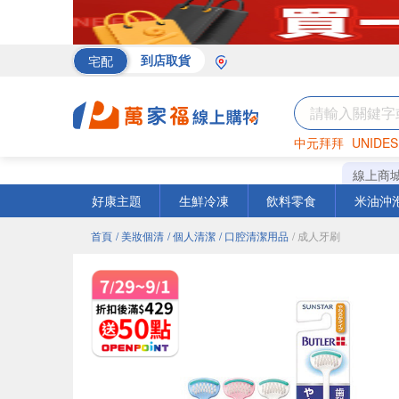
宅配
到店取貨
中元拜拜
UNIDES
罐頭
海苔
巧克力
線上商
好康主題
生鮮冷凍
飲料零食
米油沖
首頁
/ 美妝個清
/ 個人清潔
/ 口腔清潔用品
/ 成人牙刷