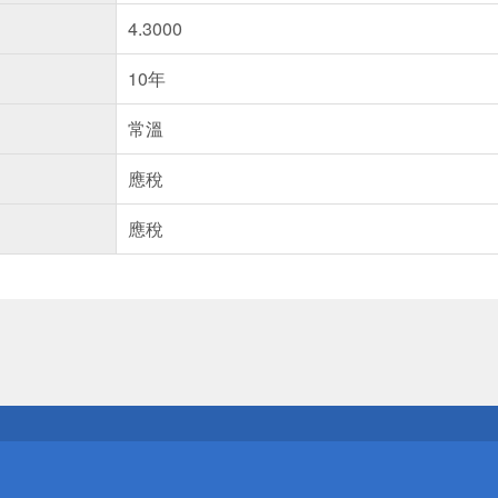
4.3000
10年
常溫
應稅
應稅
送
請小心！