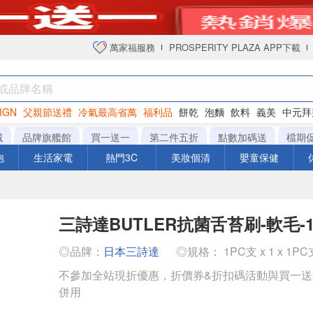
萬家福服務
PROSPERITY PLAZA APP下載
IGN
父親節送禮
冷氣最高省萬
福利品
餅乾
泡麵
飲料
義美
中元拜
衛生紙
城
品牌旗艦館
買一送一
第二件五折
點數加碼送
檔期
泡
生活家電
熱門3C
美妝個清
嬰童保健
三詩達BUTLER抗菌舌苔刷-軟毛-1
◎品牌：
日本三詩達
◎規格： 1PC支 x 1 x 1PC
不參加全站現折優惠，折價券&折扣碼活動與買一
併用