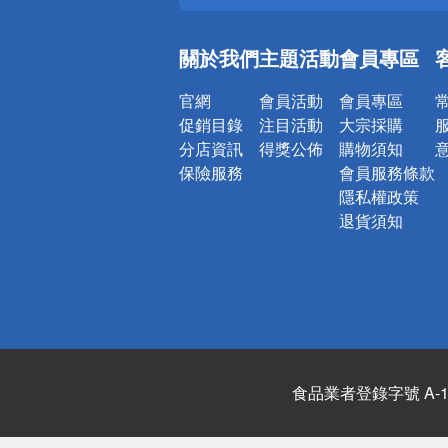
銀行優惠
偏遠地區配
關於我們
主題活動
會員專區
詐騙網頁！
官網
會員活動
會員專區
促銷目錄
注目活動
大宗採購
分店資訊
得獎公佈
購物須知
保險服務
會員服務條款
隱私權政策
退貨須知
食品業者登錄字號 A-122