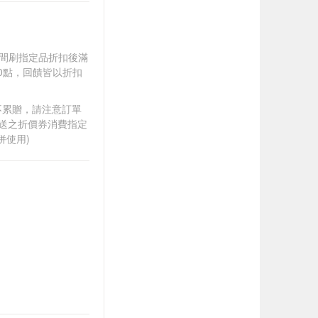
).牙間刷指定品折扣後滿
100點，回饋皆以折扣
筆不累贈，請注意訂單
贈送之折價券消費指定
併使用)