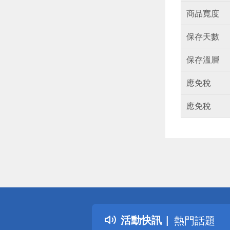
商品寬度
保存天數
保存溫層
應免稅
應免稅
偏遠地區配
詐騙網頁！
得獎公告
活動快訊
熱門話題