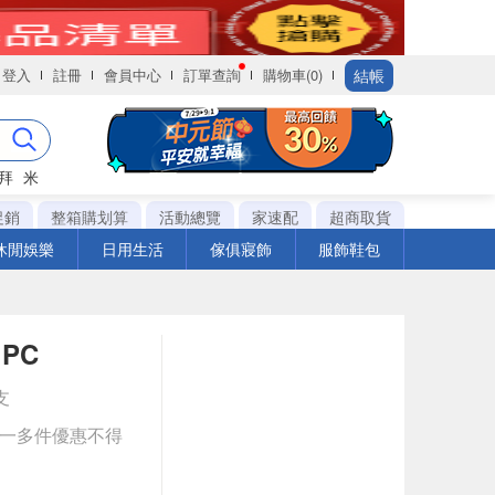
結帳
登入
註冊
會員中心
訂單查詢
購物車(0)
拜
米
促銷
整箱購划算
活動總覽
家速配
超商取貨
休閒娛樂
日用生活
傢俱寢飾
服飾鞋包
PC
支
送一多件優惠不得