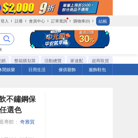
結帳
登入
註冊
會員中心
訂單查詢
購物車(0)
米
促銷
整箱購划算
活動總覽
家速配
超商取貨
休閒娛樂
日用生活
傢俱寢飾
服飾鞋包
直飲不鏽鋼保
-任選色
逛專館：
奇雅貿