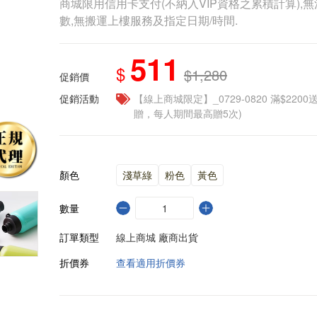
商城限用信用卡支付(不納入VIP資格之累積計算),無
數,無搬運上樓服務及指定日期/時間.
511
$
$1,280
促銷價
促銷活動
【線上商城限定】_0729-0820 滿$2200
贈，每人期間最高贈5次)
顏色
淺草綠
粉色
黃色
數量
訂單類型
線上商城 廠商出貨
折價券
查看適用折價券