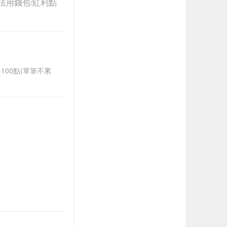
法用錢包/紅利點
送100點(單筆不累