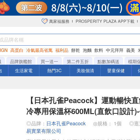
萬家福服務
PROSPERITY PLAZA APP下載
IGN
高蛋白
冷氣最高省萬
福利品
餅乾
泡麵
飲料
中元拜拜
義美
海苔
城
品牌旗艦館
買一送一
第二件五折
點數加碼送
檔期
泡
生活家電
熱門3C
美妝個清
嬰童保健
【日本孔雀Peacock】運動暢快
冷專用保溫杯600ML(直飲口設計)
◎品牌：
日本孔雀Peacock
◎規格： 1個
◎逛
易實業有限公司