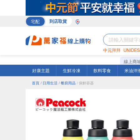
宅配
到店取貨
中元拜拜
UNIDES
巧克力
罐頭
咖啡
線上商
好康主題
生鮮冷凍
飲料零食
米油沖
首頁
/ 日用生活
/ 餐廚用品
/ 保鮮容器