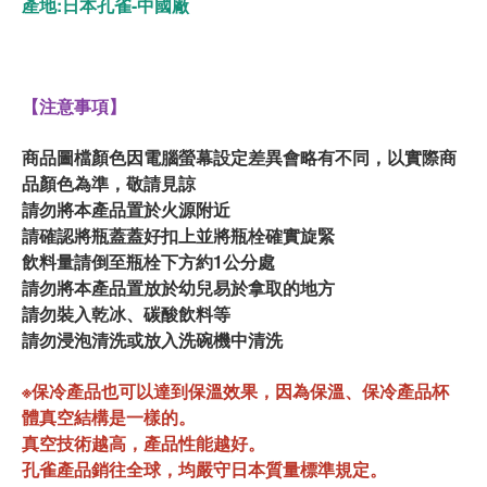
產地:日本孔雀-中國廠
【注意事項】
商品圖檔顏色因電腦螢幕設定差異會略有不同，以實際商
品顏色為準，敬請見諒
請勿將本產品置於火源附近
請確認將瓶蓋蓋好扣上並將瓶栓確實旋緊
飲料量請倒至瓶栓下方約1公分處
請勿將本產品置放於幼兒易於拿取的地方
請勿裝入乾冰、碳酸飲料等
請勿浸泡清洗或放入洗碗機中清洗
※保冷產品也可以達到保溫效果，因為保溫、保冷產品杯
體真空結構是一樣的。
真空技術越高，產品性能越好。
孔雀產品銷往全球，均嚴守日本質量標準規定。