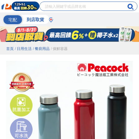
宅配
到店取貨
首頁
/ 日用生活
/ 餐廚用品
/ 保鮮容器