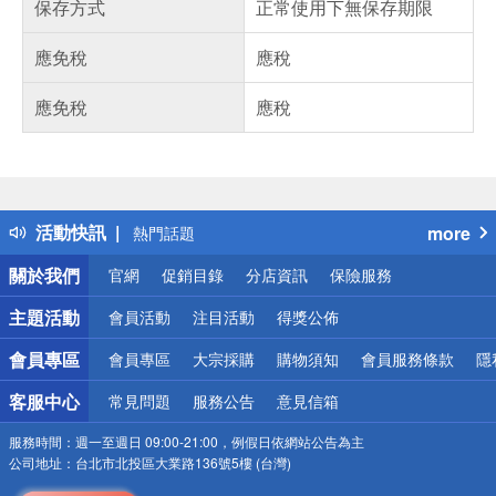
保存方式
正常使用下無保存期限
應免稅
應稅
應免稅
應稅
偏遠地區配送
詐騙網頁！請小心！
得獎公告
熱門話題
活動快訊
more
銀行優惠
偏遠地區配送
關於我們
官網
促銷目錄
分店資訊
保險服務
詐騙網頁！請小心！
主題活動
會員活動
注目活動
得獎公佈
會員專區
會員專區
大宗採購
購物須知
會員服務條款
隱
客服中心
常見問題
服務公告
意見信箱
服務時間：
週一至週日 09:00-21:00，例假日依網站公告為主
公司地址：
台北市北投區大業路136號5樓 (台灣)