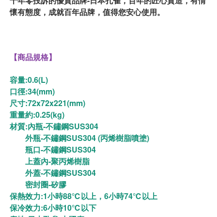
十年零投訴的優質品牌-日本孔雀，百年的匠心質造，有情
懷有態度，成就百年品牌，值得您安心使用。
【商品規格】
容量:0.6(L)
口徑:34(mm)
尺寸:72x72x221(mm)
重量約:0.25(kg)
材質:內瓶-不鏽鋼SUS304
外瓶-不鏽鋼SUS304 (丙烯樹脂噴塗)
瓶口-不鏽鋼SUS304
上蓋內-聚丙烯樹脂
外蓋-不鏽鋼SUS304
密封圈-矽膠
保熱效力:1小時88℃以上，6小時74℃以上
保冷效力:6小時10℃以下