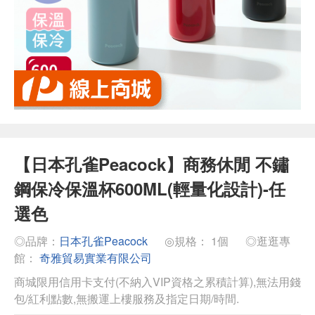
【日本孔雀Peacock】商務休閒 不鏽
鋼保冷保溫杯600ML(輕量化設計)-任
選色
◎品牌：
日本孔雀Peacock
◎規格： 1個
◎逛逛專
館：
奇雅貿易實業有限公司
商城限用信用卡支付(不納入VIP資格之累積計算),無法用錢
包/紅利點數,無搬運上樓服務及指定日期/時間.