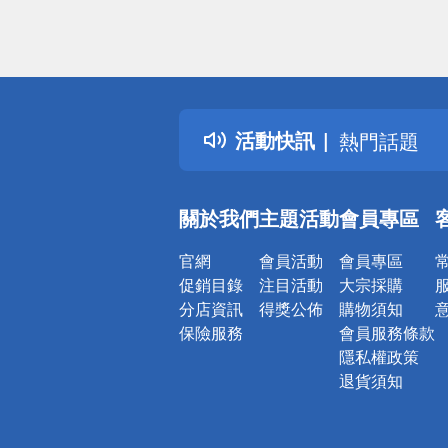
偏遠地區配
詐騙網頁！
得獎公告
活動快訊
熱門話題
銀行優惠
偏遠地區配
關於我們
主題活動
會員專區
詐騙網頁！
官網
會員活動
會員專區
促銷目錄
注目活動
大宗採購
分店資訊
得獎公佈
購物須知
保險服務
會員服務條款
隱私權政策
退貨須知