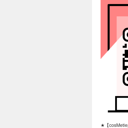
★【cosMe