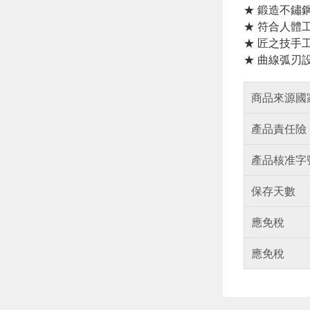
★ 鍛造不鏽
★ 符合人體
★ 匠之技手
★ 曲線弧刃
商品來源國
產品責任險
產品核准字
保存天數
應免稅
應免稅