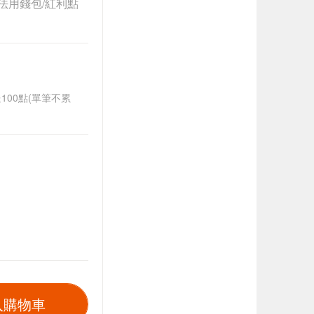
法用錢包/紅利點
送100點(單筆不累
入購物車