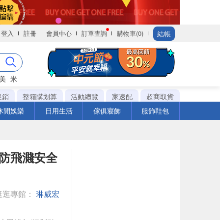
結帳
登入
註冊
會員中心
訂單查詢
購物車(0)
美
米
促銷
整箱購划算
活動總覽
家速配
超商取貨
休閒娛樂
日用生活
傢俱寢飾
服飾鞋包
銹鋼防飛濺安全
逛逛專館：
琳威宏