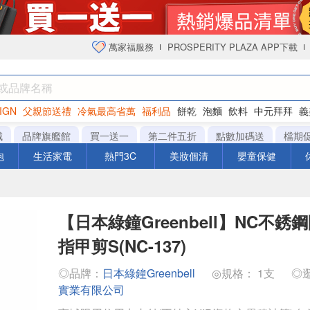
萬家福服務
PROSPERITY PLAZA APP下載
IGN
父親節送禮
冷氣最高省萬
福利品
餅乾
泡麵
飲料
中元拜拜
義
衛生紙
城
品牌旗艦館
買一送一
第二件五折
點數加碼送
檔期
泡
生活家電
熱門3C
美妝個清
嬰童保健
【日本綠鐘Greenbell】NC不
指甲剪S(NC-137)
◎品牌：
日本綠鐘Greenbell
◎規格： 1支
◎
實業有限公司