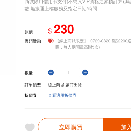
商城限用信用卡支付(不納入VIP資格之累積計算),無
數,無搬運上樓服務及指定日期/時間.
230
$
原價
促銷活動
【線上商城限定】_0729-0820 滿$2200
贈，每人期間最高贈5次)
數量
訂單類型
線上商城 廠商出貨
折價券
查看適用折價券
立即購買
加