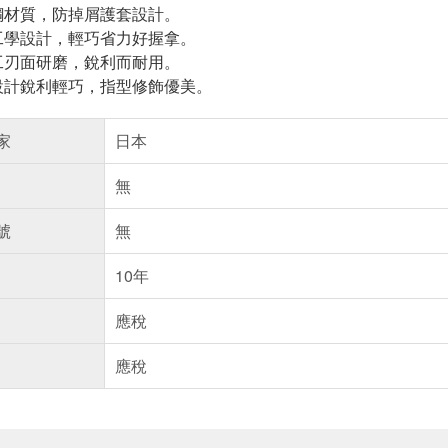
鋼材質，防掉屑護套設計。
工學設計，輕巧省力好握拿。
工刃面研磨，銳利而耐用。
設計銳利輕巧，指型修飾優美。
家
日本
無
號
無
10年
應稅
應稅