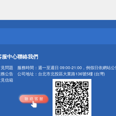
送
請小心！
送
客服中心
聯絡我們
請小心！
常見問題
服務時間：
週一至週日 09:00-21:00，例假日依網站
服務公告
公司地址：
台北市北投區大業路136號5樓 (台灣)
意見信箱