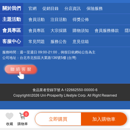
銀行優惠
關於我們
官網
促銷目錄
分店資訊
保險服務
偏遠地區配送
詐騙網頁！請小心！
主題活動
會員活動
注目活動
得獎公佈
會員專區
會員專區
大宗採購
購物須知
會員服務條款
隱
客服中心
常見問題
服務公告
意見信箱
服務時間：
週一至週日 09:00-21:00，例假日依網站公告為主
公司地址：
台北市北投區大業路136號5樓 (台灣)
食品業者登錄字號 A-122662550-00000-6
Copyright©2026 Uni-Prosperity Lifestyle Corp. All Right Reserved
0
立即購買
加入購物車
收藏
購物車