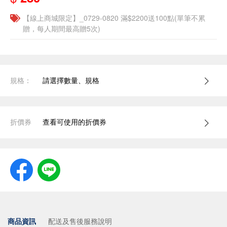
【線上商城限定】_0729-0820 滿$2200送100點(單筆不累
贈，每人期間最高贈5次)
規格：
請選擇數量、規格
折價券
查看可使用的折價券
商品資訊
配送及售後服務說明