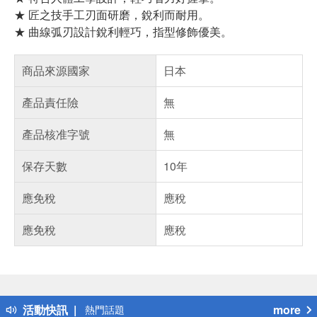
★ 匠之技手工刃面研磨，銳利而耐用。
★ 曲線弧刃設計銳利輕巧，指型修飾優美。
商品來源國家
日本
產品責任險
無
產品核准字號
無
保存天數
10年
應免稅
應稅
應免稅
應稅
偏遠地區配送
詐騙網頁！請小心！
得獎公告
活動快訊
more
熱門話題