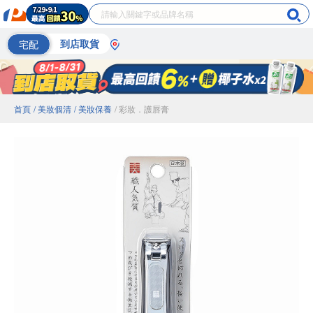
宅配
到店取貨
首頁
/ 美妝個清
/ 美妝保養
/ 彩妝．護唇膏