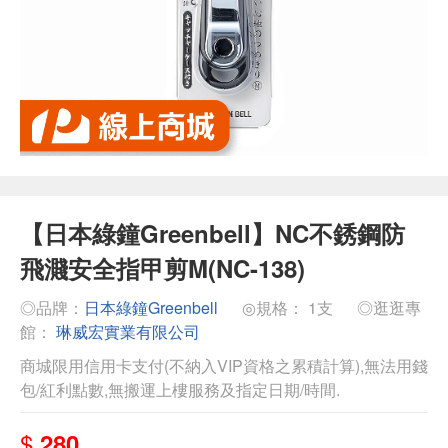
【日本綠鐘Greenbell】NC不銹鋼防
飛濺安全指甲剪M(NC-138)
◎品牌：
日本綠鐘Greenbell
◎規格： 1支
◎逛逛專
館：
琳威宏實業有限公司
商城限用信用卡支付(不納入VIP資格之累積計算),無法用錢
包/紅利點數,無搬運上樓服務及指定日期/時間.
$
280