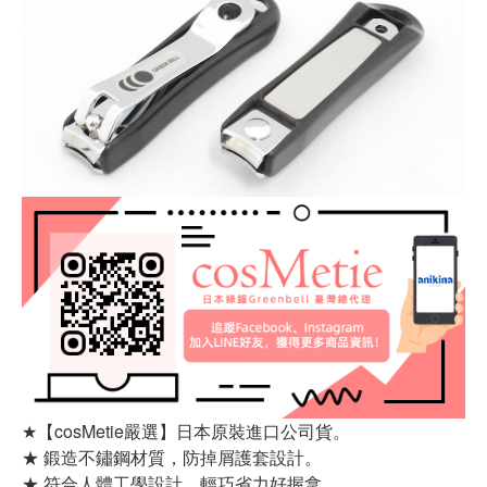
★【cosMetie嚴選】日本原裝進口公司貨。
★ 鍛造不鏽鋼材質，防掉屑護套設計。
★ 符合人體工學設計，輕巧省力好握拿。