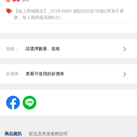
【線上商城限定】_0729-0820 滿$2200送100點(單筆不累
贈，每人期間最高贈5次)
規格：
請選擇數量、規格
折價券
查看可使用的折價券
商品資訊
配送及售後服務說明