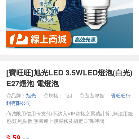
[寶旺旺]旭光LED 3.5WLED燈泡(白光)
E27燈泡 電燈泡
◎品牌：
旭光
◎規格： 1組
◎逛逛專館：
寶旺旺行
銷有限公司
商城限用信用卡支付(不納入VIP資格之累積計算),無法用錢
包/紅利點數,無搬運上樓服務及指定日期/時間.
$
59
$70