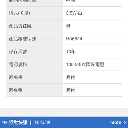
樣式(多規)
3.5W-白
產品責任險
無
產品核准字號
R36524
保存天數
10年
電源規格
100-240V國際電壓
應免稅
應稅
應免稅
應稅
偏遠地區配送
詐騙網頁！請小心！
得獎公告
活動快訊
more
熱門話題