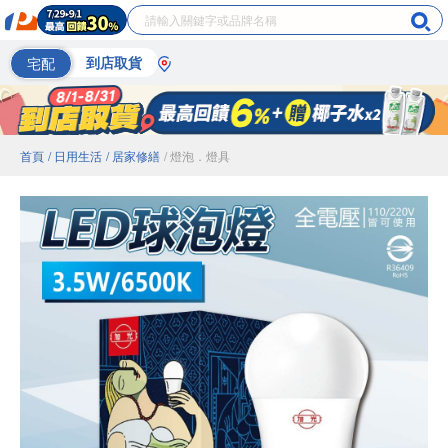
宅配
到店取貨
首頁
/ 日用生活
/ 居家修繕
/ 燈泡．燈具