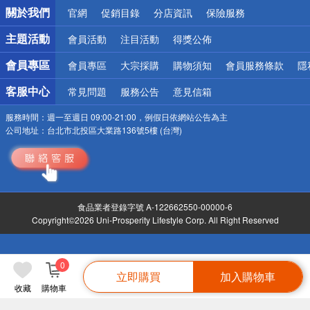
銀行優惠
關於我們
官網
促銷目錄
分店資訊
保險服務
偏遠地區配送
詐騙網頁！請小心！
主題活動
會員活動
注目活動
得獎公佈
會員專區
會員專區
大宗採購
購物須知
會員服務條款
隱
客服中心
常見問題
服務公告
意見信箱
服務時間：
週一至週日 09:00-21:00，例假日依網站公告為主
公司地址：
台北市北投區大業路136號5樓 (台灣)
食品業者登錄字號 A-122662550-00000-6
Copyright©2026 Uni-Prosperity Lifestyle Corp. All Right Reserved
0
立即購買
加入購物車
收藏
購物車