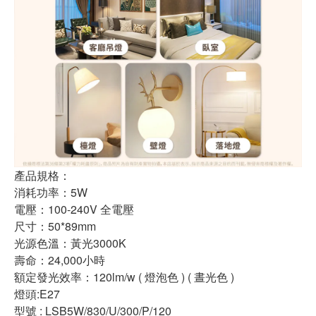
產品規格：
消耗功率：5W
電壓：100-240V 全電壓
尺寸：50*89mm
光源色溫：黃光3000K
壽命：24,000小時
額定發光效率：120lm/w ( 燈泡色 ) ( 晝光色 )
燈頭:E27
型號 : LSB5W/830/U/300/P/120