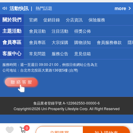
得獎公告
活動快訊
more
熱門話題
銀行優惠
關於我們
官網
促銷目錄
分店資訊
保險服務
偏遠地區配送
詐騙網頁！請小心！
主題活動
會員活動
注目活動
得獎公佈
會員專區
會員專區
大宗採購
購物須知
會員服務條款
隱
客服中心
常見問題
服務公告
意見信箱
服務時間：
週一至週日 09:00-21:00，例假日依網站公告為主
公司地址：
台北市北投區大業路136號5樓 (台灣)
食品業者登錄字號 A-122662550-00000-6
Copyright©2026 Uni-Prosperity Lifestyle Corp. All Right Reserved
0
立即購買
加入購物車