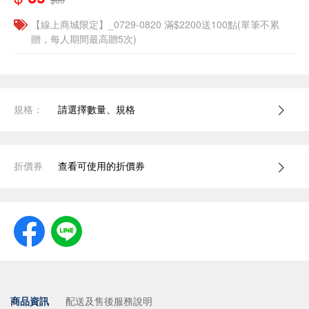
【線上商城限定】_0729-0820 滿$2200送100點(單筆不累
贈，每人期間最高贈5次)
規格：
請選擇數量、規格
折價券
查看可使用的折價券
商品資訊
配送及售後服務說明