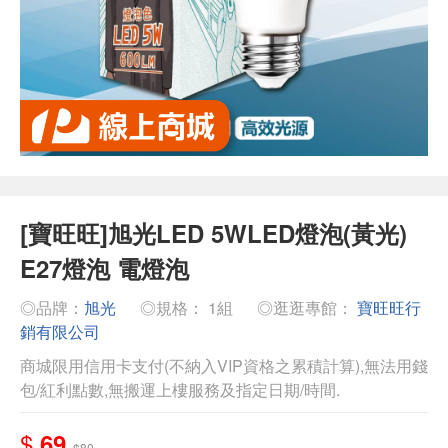
[寶旺旺]旭光LED 5WLED燈泡(黃光)
E27燈泡 電燈泡
◎品牌：
旭光
◎規格： 1組
◎逛逛專館：
寶旺旺行
銷有限公司
商城限用信用卡支付(不納入VIP資格之累積計算),無法用錢
包/紅利點數,無搬運上樓服務及指定日期/時間.
$
69
$80