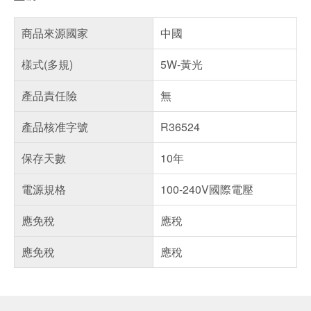
商品來源國家
中國
樣式(多規)
5W-黃光
產品責任險
無
產品核准字號
R36524
保存天數
10年
電源規格
100-240V國際電壓
應免稅
應稅
應免稅
應稅
偏遠地區配送
詐騙網頁！請小心！