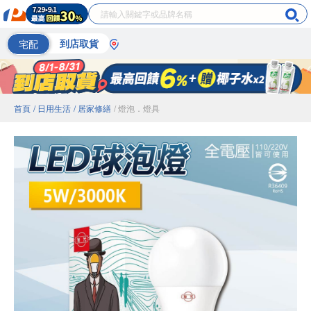
宅配
到店取貨
首頁
/ 日用生活
/ 居家修繕
/ 燈泡．燈具