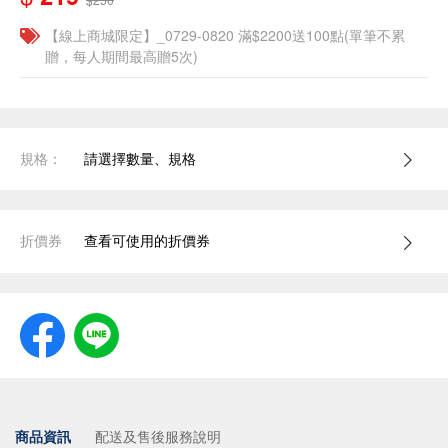
【線上商城限定】_0729-0820 滿$2200送100點(單筆不累
贈，每人期間最高贈5次)
規格：
請選擇數量、規格
折價券
查看可使用的折價券
商品資訊
配送及售後服務說明