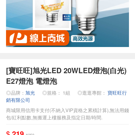
[寶旺旺]旭光LED 20WLED燈泡(白光)
E27燈泡 電燈泡
◎品牌：
旭光
◎規格： 1組
◎逛逛專館：
寶旺旺行
銷有限公司
商城限用信用卡支付(不納入VIP資格之累積計算),無法用錢
包/紅利點數,無搬運上樓服務及指定日期/時間.
$
219
$250