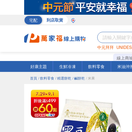
宅配
到店取貨
中元拜拜
UNIDES
巧克力
罐頭
咖啡
線上商
好康主題
生鮮冷凍
飲料零食
米油沖
首頁
/ 飲料零食
/ 精選餅乾
/ 鹹餅乾
/ 米果