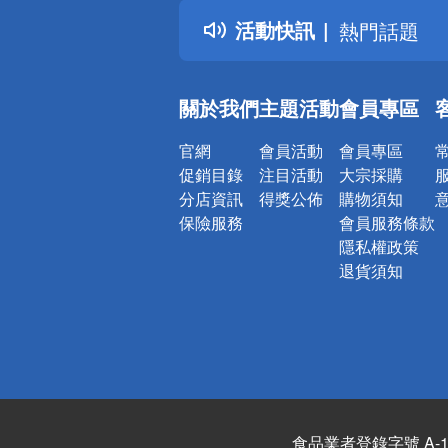
得獎公告
活動快訊
熱門話題
銀行優惠
偏遠地區配
關於我們
主題活動
會員專區
詐騙網頁！
官網
會員活動
會員專區
促銷目錄
注目活動
大宗採購
分店資訊
得獎公佈
購物須知
保險服務
會員服務條款
隱私權政策
退貨須知
食品業者登錄字號 A-122