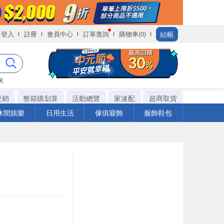
結帳
登入
註冊
會員中心
訂單查詢
購物車(0)
米
促銷
整箱購划算
活動總覽
家速配
超商取貨
休閒娛樂
日用生活
傢俱寢飾
服飾鞋包