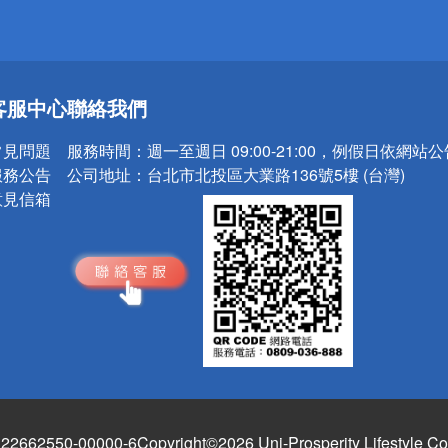
送
客服中心
聯絡我們
請小心！
常見問題
服務時間：
週一至週日 09:00-21:00，例假日依網站
服務公告
公司地址：
台北市北投區大業路136號5樓 (台灣)
意見信箱
662550-00000-6
Copyright©2026 Uni-Prosperity Lifestyle Co