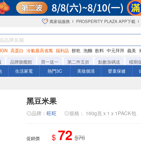
萬家福服務
PROSPERITY PLAZA APP下載
IGN
高蛋白
冷氣最高省萬
福利品
餅乾
泡麵
飲料
中元拜拜
義美
海苔
城
品牌旗艦館
買一送一
第二件五折
點數加碼送
檔期
泡
生活家電
熱門3C
美妝個清
嬰童保健
黑豆米果
◎品牌：
旺旺
◎規格： 160g克 x 1 x 1PACK包
72
$
$76
促銷價