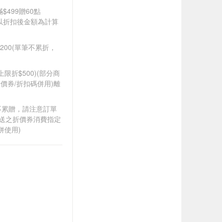
$499贈60點
饋皆以折扣後金額為計算
$200(單筆不累折，
筆上限折$500)(部分商
價券/折扣碼併用)離
筆不累贈，請注意訂單
贈送之折價券消費指定
併使用)