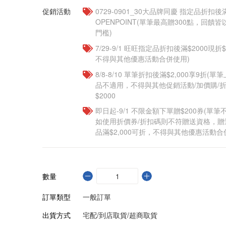
促銷活動
0729-0901_30大品牌同慶 指定品折扣後滿
OPENPOINT(單筆最高贈300點，回
門檻)
7/29-9/1 旺旺指定品折扣後滿$2000現折
不得與其他優惠活動合併使用)
8/8-8/10 單筆折扣後滿$2,000享9折(單
品不適用，不得與其他促銷活動/加價購/折
$2000
即日起-9/1 不限金額下單贈$200券(單
如使用折價券/折扣碼則不符贈送資格，
品滿$2,000可折，不得與其他優惠活動合
數量
訂單類型
一般訂單
出貨方式
宅配/到店取貨/超商取貨