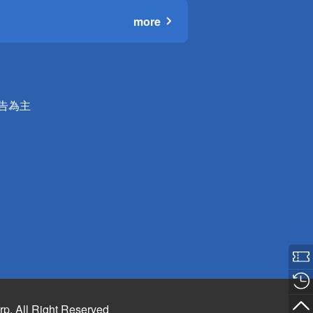
more
公告為主
rp. All Right Reserved