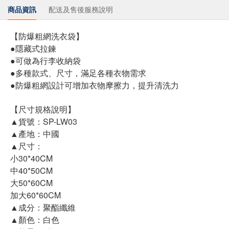
商品資訊
配送及售後服務說明
【防爆粗網洗衣袋】
●隱藏式拉鍊
●可做為行李收納袋
●多種款式、尺寸，滿足各種衣物需求
●防爆粗網設計可增加衣物摩擦力，提升清洗力
【尺寸規格說明】
▲貨號：SP-LW03
▲產地：中國
▲尺寸：
小30*40CM
中40*50CM
大50*60CM
加大60*60CM
▲成分：聚酯纖維
▲顏色：白色