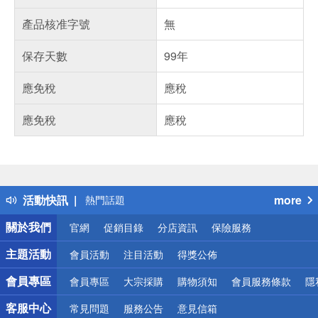
產品核准字號
無
保存天數
99年
應免稅
應稅
應免稅
應稅
偏遠地區配送
詐騙網頁！請小心！
得獎公告
活動快訊
more
熱門話題
銀行優惠
關於我們
官網
促銷目錄
分店資訊
保險服務
偏遠地區配送
詐騙網頁！請小心！
主題活動
會員活動
注目活動
得獎公佈
會員專區
會員專區
大宗採購
購物須知
會員服務條款
隱
客服中心
常見問題
服務公告
意見信箱