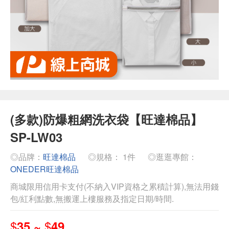
(多款)防爆粗網洗衣袋【旺達棉品】
SP-LW03
◎品牌：
旺達棉品
◎規格： 1件
◎逛逛專館：
ONEDER旺達棉品
商城限用信用卡支付(不納入VIP資格之累積計算),無法用錢
包/紅利點數,無搬運上樓服務及指定日期/時間.
$
$
35 ~
49