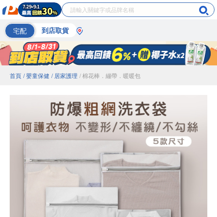
宅配
到店取貨
首頁
/ 嬰童保健
/ 居家護理
/ 棉花棒．繃帶．暖暖包