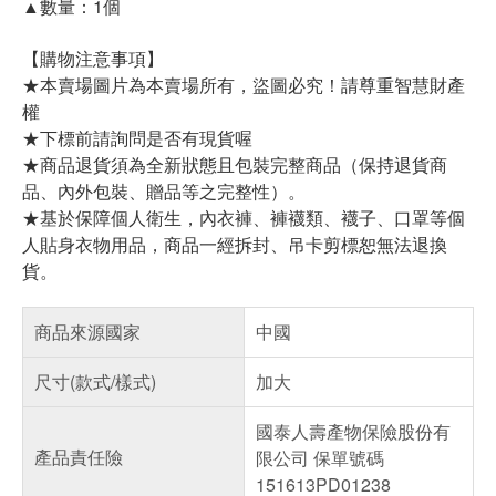
▲數量：1個
【購物注意事項】
★本賣場圖片為本賣場所有，盜圖必究！請尊重智慧財產
權
★下標前請詢問是否有現貨喔
★商品退貨須為全新狀態且包裝完整商品（保持退貨商
品、內外包裝、贈品等之完整性）。
★基於保障個人衛生，內衣褲、褲襪類、襪子、口罩等個
人貼身衣物用品，商品一經拆封、吊卡剪標恕無法退換
貨。
商品來源國家
中國
尺寸(款式/樣式)
加大
國泰人壽產物保險股份有
產品責任險
限公司 保單號碼
151613PD01238