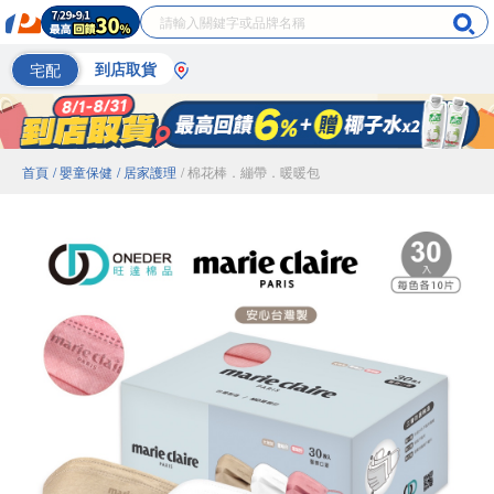
宅配
到店取貨
首頁
/ 嬰童保健
/ 居家護理
/ 棉花棒．繃帶．暖暖包