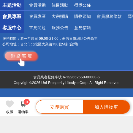
詐騙網頁！請小心！
主題活動
會員活動
注目活動
得獎公佈
會員專區
會員專區
大宗採購
購物須知
會員服務條款
隱
客服中心
常見問題
服務公告
意見信箱
服務時間：
週一至週日 09:00-21:00，例假日依網站公告為主
公司地址：
台北市北投區大業路136號5樓 (台灣)
食品業者登錄字號 A-122662550-00000-6
Copyright©2026 Uni-Prosperity Lifestyle Corp. All Right Reserved
0
立即購買
加入購物車
收藏
購物車