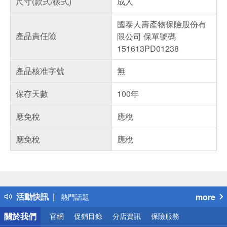
尺寸(款式/樣式)
成人
國泰人壽產物保險股份有
產品責任險
限公司 保單號碼
151613PD01238
產品核准字號
無
保存天數
100年
應免稅
應稅
應免稅
應稅
偏遠地區配送
詐騙網頁！請小心！
得獎公告
活動快訊
more
熱門話題
銀行優惠
關於我們
官網
促銷目錄
分店資訊
保險服務
偏遠地區配送