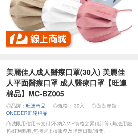
美麗佳人成人醫療口罩(30入) 美麗佳
人平面醫療口罩 成人醫療口罩【旺達
棉品】MC-BZ005
◎品牌：
旺達棉品
◎規格： 30入
◎逛逛專館：
ONEDER旺達棉品
商城限用信用卡支付(不納入VIP資格之累積計算),無法用錢
包/紅利點數,無搬運上樓服務及指定日期/時間.