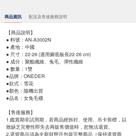
商品資訊
配送及售後服務說明
【商品說明】
● 料號：AN-A3002N
● 產地：中國
● 尺寸：22-26 (適用腳底板長22-26 cm)
● 成分：聚酯纖維、兔毛、彈性纖維
● 數量：1雙
●品牌：ONEDER
●款式：雪花
●顏色：隨機出貨
●品名：女兔毛襪
【售後服務】
1.鑑賞期非試用期，若商品經拆封、使用、吊卡剪標，以
致缺乏完整性即失去再販售價值時，恕無法退貨。
2.退貨商品須為全新狀態且包裝完整商品（保持退貨商