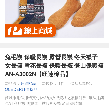
兔毛襪 保暖長襪 露營長襪 冬天襪子
女長襪 雪花長襪 保暖長襪 登山保暖襪
AN-A3002N【旺達棉品】
◎品牌：
旺達棉品
◎規格： 1件
◎逛逛專館：
ONEDER旺達棉品
商城限用信用卡支付(不納入VIP資格之累積計算),無法用錢
包/紅利點數,無搬運上樓服務及指定日期/時間.