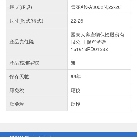
樣式(多規)
雪花AN-A3002N,22-26
尺寸(款式/樣式)
22-26
國泰人壽產物保險股份有
產品責任險
限公司 保單號碼
151613PD01238
產品核准字號
無
保存天數
99年
應免稅
應稅
應免稅
應稅
偏遠地區配送
詐騙網頁！請小心！
得獎公告