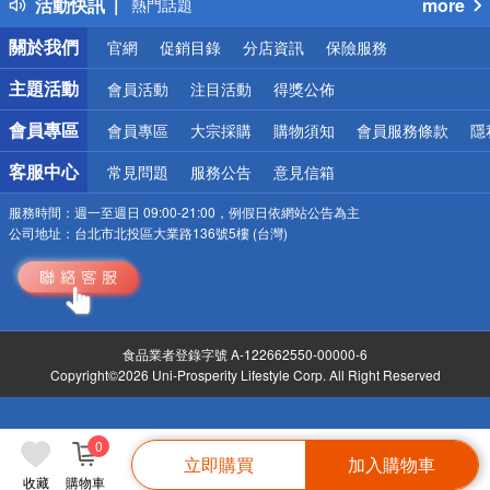
活動快訊
more
熱門話題
銀行優惠
關於我們
官網
促銷目錄
分店資訊
保險服務
偏遠地區配送
詐騙網頁！請小心！
主題活動
會員活動
注目活動
得獎公佈
會員專區
會員專區
大宗採購
購物須知
會員服務條款
隱
客服中心
常見問題
服務公告
意見信箱
服務時間：
週一至週日 09:00-21:00，例假日依網站公告為主
公司地址：
台北市北投區大業路136號5樓 (台灣)
食品業者登錄字號 A-122662550-00000-6
Copyright©2026 Uni-Prosperity Lifestyle Corp. All Right Reserved
0
立即購買
加入購物車
收藏
購物車