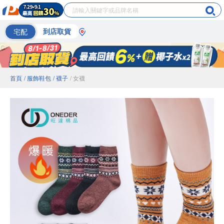
宅配
到店取貨
首頁
/ 服飾鞋包
/ 襪子
/ 女襪