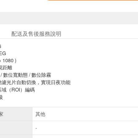
配送及售後服務說明
6
PEG
× 1080 )
夜視距離
 / 數位寬動態 / 數位除霧
外移動濾光片自動切換，實現日夜功能
區域（ROI）編碼
級
家
其他
-