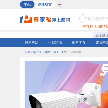
宅配
到店取貨
中元拜拜
UNIDES
海苔
巧克力
罐頭
線上商
好康主題
生鮮冷凍
飲料零食
米油沖
首頁
/ 熱門3C
/ 相機．攝影．DV
/ DV攝影機