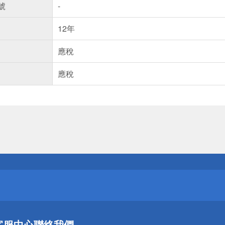
號
-
12年
應稅
應稅
送
請小心！
送
客服中心
聯絡我們