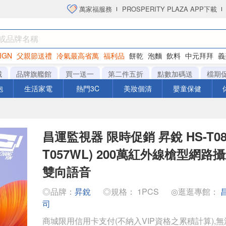
萬家福服務
PROSPERITY PLAZA APP下載
IGN
父親節送禮
冷氣最高省萬
福利品
餅乾
泡麵
飲料
中元拜拜
義
衛生紙
城
品牌旗艦館
買一送一
第二件五折
點數加碼送
檔期
泡
生活家電
熱門3C
美妝個清
嬰童保健
昌運監視器 限時促銷 昇銳 HS-T089N
T057WL) 200萬紅外線槍型網路攝
雙向語音
◎品牌：
昇銳
◎規格： 1PCS
◎逛逛專館：
司
商城限用信用卡支付(不納入VIP資格之累積計算),無