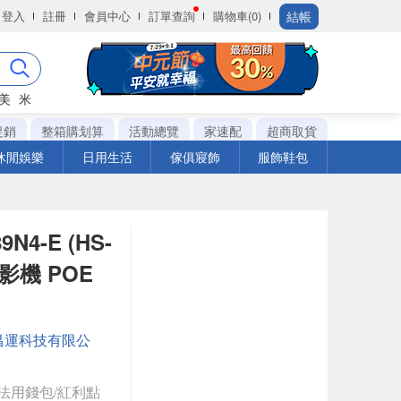
結帳
登入
註冊
會員中心
訂單查詢
購物車(0)
美
米
促銷
整箱購划算
活動總覽
家速配
超商取貨
休閒娛樂
日用生活
傢俱寢飾
服飾鞋包
4-E (HS-
影機 POE
昌運科技有限公
法用錢包/紅利點