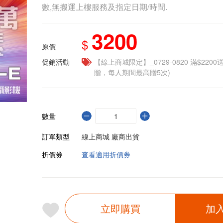
數,無搬運上樓服務及指定日期/時間.
3200
$
原價
促銷活動
【線上商城限定】_0729-0820 滿$2200
贈，每人期間最高贈5次)
數量
訂單類型
線上商城 廠商出貨
折價券
查看適用折價券
立即購買
加