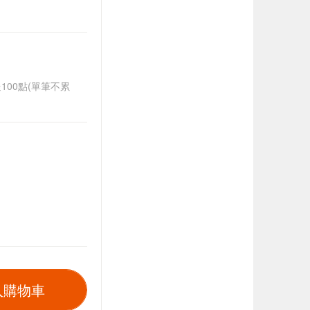
送100點(單筆不累
入購物車