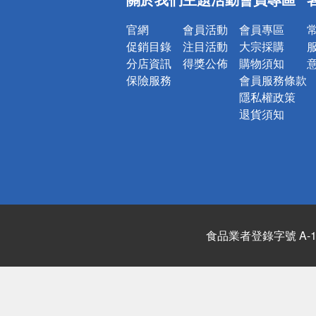
詐騙網頁！
官網
會員活動
會員專區
促銷目錄
注目活動
大宗採購
分店資訊
得獎公佈
購物須知
保險服務
會員服務條款
隱私權政策
退貨須知
食品業者登錄字號 A-122