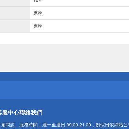
應稅
應稅
送
請小心！
送
客服中心
聯絡我們
請小心！
常見問題
服務時間：
週一至週日 09:00-21:00，例假日依網站