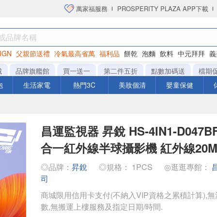
萬家福服務
PROSPERITY PLAZA APP下載
IGN
父親節送禮
冷氣最高省萬
福利品
餅乾
泡麵
飲料
中元拜拜
義
洋芋片
城
品牌旗艦館
買一送一
第二件五折
點數加碼送
檔期
泡
生活家電
熱門3C
美妝個清
嬰童保健
昌運監視器 昇銳 HS-4IN1-D047BF
合一紅外線半球攝影機 紅外線20
◎品牌：
昇銳
◎規格： 1PCS
◎逛逛專館：
司
商城限用信用卡支付(不納入VIP資格之累積計算),無
數,無搬運上樓服務及指定日期/時間.