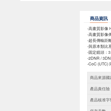
商品資訊
-高畫質影像 H
-高畫質影像
-超長傳輸距
-與原本類比系
-固定鏡頭：3
-2DNR / 3D
-CoC (UT
商品來源國
產品責任險
產品核准字
保存天數