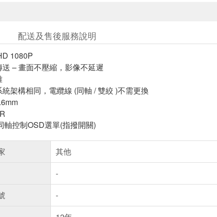
配送及售後服務說明
D 1080P
傳送 – 畫面不壓縮，影像不延遲
離
統架構相同，電纜線 (同軸 / 雙絞 )不需更換
.6mm
NR
C) 同軸控制OSD選單(指撥開關)
家
其他
-
號
-
12年