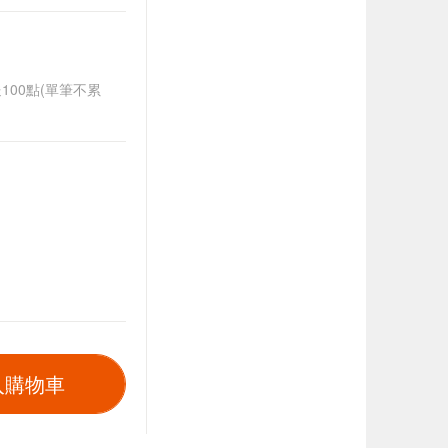
送100點(單筆不累
入購物車