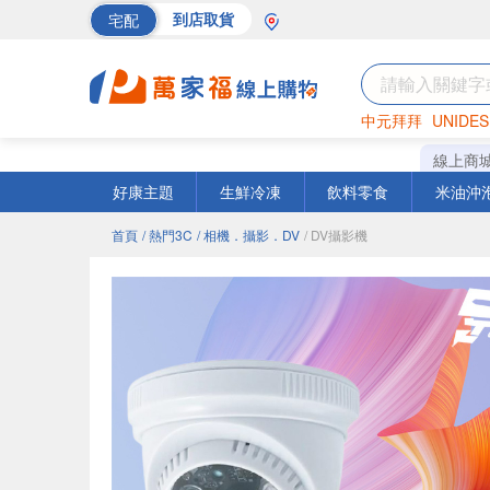
宅配
到店取貨
中元拜拜
UNIDES
巧克力
罐頭
海苔
線上商
好康主題
生鮮冷凍
飲料零食
米油沖
首頁
/ 熱門3C
/ 相機．攝影．DV
/ DV攝影機