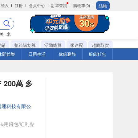
結帳
登入
註冊
會員中心
訂單查詢
購物車(0)
美
米
促銷
整箱購划算
活動總覽
家速配
超商取貨
休閒娛樂
日用生活
傢俱寢飾
服飾鞋包
 200萬 多
M
昌運科技有限公
法用錢包/紅利點